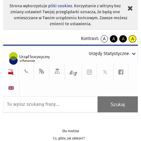
Strona wykorzystuje
pliki cookies
. Korzystanie z witryny bez
zmiany ustawień Twojej przeglądarki oznacza, że będą one
umieszczane w Twoim urządzeniu końcowym. Zawsze możesz
zmienić te ustawienia.
Kontrast:
A
A
A
A
kontrast
kontrast
kontrast
kontra
domyślny
biały
żółty
czarny
Urzędy Statystyczne
tekst
tekst
tekst
na
na
na
czarnym
czarnym
żółtym
Dla mediów
Co, gdzie, jak załatwić?