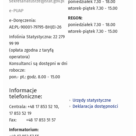
sekretariatusrze@stat.gov.pl
poniedziałek 7.30 - 18.00
wtorek-piątek 7.30 - 15.00
e-PUAP
REGON:
e-Doręczenia:
poniedziałek 7.30 - 18.00
AE:PL-90001-79795-BHJEI-26
wtorek-piątek 7.30 - 15.00
Infolinia Statystyczna: 22 279
99 99
(opłata zgodna z taryfą
operatora)
Konsultanci są dostępni w dni
robocze:
pon.- pt.: godz. 8.00 - 15.00
Informacje
telefoniczne:
Urzędy statystyczne
Deklaracja dostępności
Centrala: +48 17 853 52 10,
17 853 52 19
Fax:
+48 17 853 51 57
Informatorium: