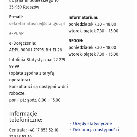
ul. Jana III Sobieskiego 10
35-959 Rzeszów
E-mail:
Informatorium:
sekretariatusrze@stat.gov.pl
poniedziałek 7.30 - 18.00
wtorek-piątek 7.30 - 15.00
e-PUAP
REGON:
e-Doręczenia:
poniedziałek 7.30 - 18.00
AE:PL-90001-79795-BHJEI-26
wtorek-piątek 7.30 - 15.00
Infolinia Statystyczna: 22 279
99 99
(opłata zgodna z taryfą
operatora)
Konsultanci są dostępni w dni
robocze:
pon.- pt.: godz. 8.00 - 15.00
Informacje
telefoniczne:
Urzędy statystyczne
Deklaracja dostępności
Centrala: +48 17 853 52 10,
17 853 52 19