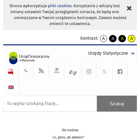
Strona wykorzystuje
pliki cookies
. Korzystanie z witryny bez
zmiany ustawień Twojej przeglądarki oznacza, że będą one
umieszczane w Twoim urządzeniu końcowym. Zawsze możesz
zmienić te ustawienia.
Kontrast:
A
A
A
A
kontrast
kontrast
kontrast
kontra
domyślny
biały
żółty
czarny
Urzędy Statystyczne
tekst
tekst
tekst
na
na
na
czarnym
czarnym
żółtym
Dla mediów
Co, gdzie, jak załatwić?