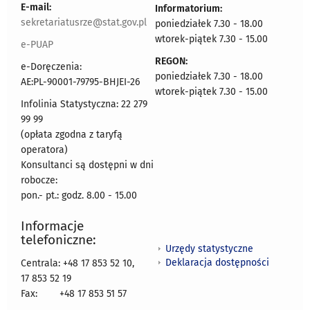
E-mail:
Informatorium:
sekretariatusrze@stat.gov.pl
poniedziałek 7.30 - 18.00
wtorek-piątek 7.30 - 15.00
e-PUAP
REGON:
e-Doręczenia:
poniedziałek 7.30 - 18.00
AE:PL-90001-79795-BHJEI-26
wtorek-piątek 7.30 - 15.00
Infolinia Statystyczna: 22 279
99 99
(opłata zgodna z taryfą
operatora)
Konsultanci są dostępni w dni
robocze:
pon.- pt.: godz. 8.00 - 15.00
Informacje
telefoniczne:
Urzędy statystyczne
Deklaracja dostępności
Centrala: +48 17 853 52 10,
17 853 52 19
Fax:
+48 17 853 51 57