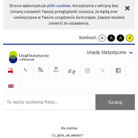
Strona wykorzystuje
pliki cookies
. Korzystanie z witryny bez
zmiany ustawień Twojej przeglądarki oznacza, że będą one
umieszczane w Twoim urządzeniu końcowym. Zawsze możesz
zmienić te ustawienia.
Kontrast:
A
A
A
A
kontrast
kontrast
kontrast
kontra
domyślny
biały
żółty
czarny
Urzędy Statystyczne
tekst
tekst
tekst
na
na
na
czarnym
czarnym
żółtym
Dla mediów
Co, gdzie, jak załatwić?