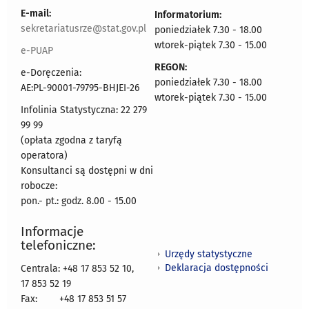
E-mail:
Informatorium:
sekretariatusrze@stat.gov.pl
poniedziałek 7.30 - 18.00
wtorek-piątek 7.30 - 15.00
e-PUAP
REGON:
e-Doręczenia:
poniedziałek 7.30 - 18.00
AE:PL-90001-79795-BHJEI-26
wtorek-piątek 7.30 - 15.00
Infolinia Statystyczna: 22 279
99 99
(opłata zgodna z taryfą
operatora)
Konsultanci są dostępni w dni
robocze:
pon.- pt.: godz. 8.00 - 15.00
Informacje
telefoniczne:
Urzędy statystyczne
Deklaracja dostępności
Centrala: +48 17 853 52 10,
17 853 52 19
Fax:
+48 17 853 51 57