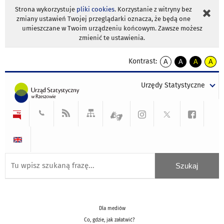
Strona wykorzystuje
pliki cookies
. Korzystanie z witryny bez
zmiany ustawień Twojej przeglądarki oznacza, że będą one
umieszczane w Twoim urządzeniu końcowym. Zawsze możesz
zmienić te ustawienia.
Kontrast:
A
A
A
A
kontrast
kontrast
kontrast
kontra
domyślny
biały
żółty
czarny
Urzędy Statystyczne
tekst
tekst
tekst
na
na
na
czarnym
czarnym
żółtym
Dla mediów
Co, gdzie, jak załatwić?