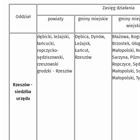
Zasięg działania
Oddział
powiaty
gminy miejskie
gminy miej
wiejsk
dębicki, leżajski,
Dębica, Dynów,
Błażowa, Bog
łańcucki,
Leżajsk,
Brzostek, Gło
ropczycko-
Łańcut,
Małopolski, 
sędziszowski,
Rzeszów
Sarzyna, Pilzn
rzeszowski
Ropczyce, Sę
grodzki - Rzeszów
Małopolski, S
Małopolski, T
Rzeszów -
siedziba
urzędu