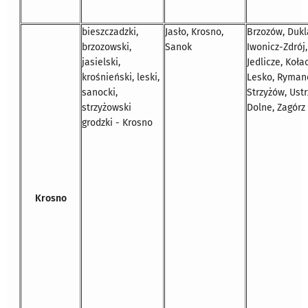
bieszczadzki,
Jasło, Krosno,
Brzozów, Dukl
brzozowski,
Sanok
Iwonicz-Zdrój,
jasielski,
Jedlicze, Koła
krośnieński, leski,
Lesko, Ryman
sanocki,
Strzyżów, Ustr
strzyżowski
Dolne, Zagórz
grodzki - Krosno
Krosno