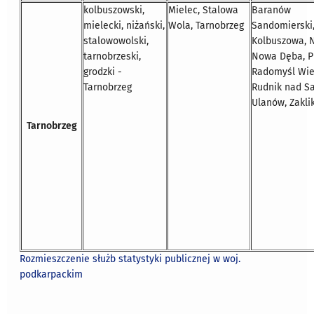
kolbuszowski,
Mielec, Stalowa
Baranów
mielecki, niżański,
Wola, Tarnobrzeg
Sandomierski
stalowowolski,
Kolbuszowa, N
tarnobrzeski,
Nowa Dęba, P
grodzki -
Radomyśl Wiel
Tarnobrzeg
Rudnik nad S
Ulanów, Zakli
Tarnobrzeg
Rozmieszczenie służb statystyki publicznej w woj.
podkarpackim