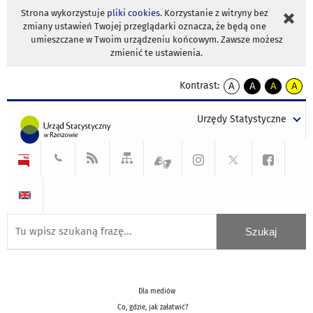
Strona wykorzystuje
pliki cookies
. Korzystanie z witryny bez
zmiany ustawień Twojej przeglądarki oznacza, że będą one
umieszczane w Twoim urządzeniu końcowym. Zawsze możesz
zmienić te ustawienia.
Kontrast:
A
A
A
A
kontrast
kontrast
kontrast
kontra
domyślny
biały
żółty
czarny
Urzędy Statystyczne
tekst
tekst
tekst
na
na
na
czarnym
czarnym
żółtym
Dla mediów
Co, gdzie, jak załatwić?