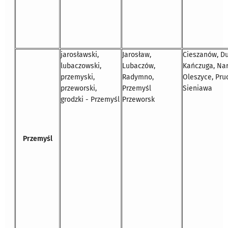
jarosławski,
Jarosław,
Cieszanów, Du
lubaczowski,
Lubaczów,
Kańczuga, Nar
przemyski,
Radymno,
Oleszyce, Pru
przeworski,
Przemyśl
Sieniawa
grodzki - Przemyśl
Przeworsk
Przemyśl