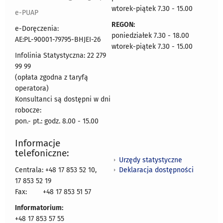
wtorek-piątek 7.30 - 15.00
e-PUAP
REGON:
e-Doręczenia:
poniedziałek 7.30 - 18.00
AE:PL-90001-79795-BHJEI-26
wtorek-piątek 7.30 - 15.00
Infolinia Statystyczna: 22 279
99 99
(opłata zgodna z taryfą
operatora)
Konsultanci są dostępni w dni
robocze:
pon.- pt.: godz. 8.00 - 15.00
Informacje
telefoniczne:
Urzędy statystyczne
Deklaracja dostępności
Centrala: +48 17 853 52 10,
17 853 52 19
Fax:
+48 17 853 51 57
Informatorium:
+48 17 853 57 55