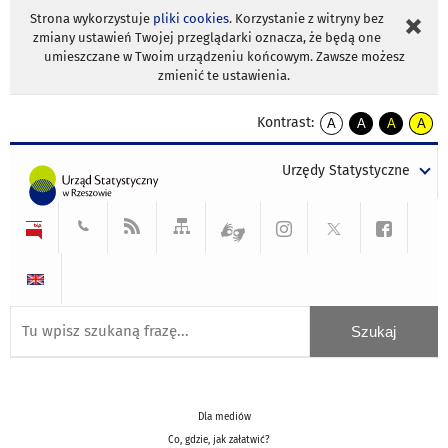
Strona wykorzystuje
pliki cookies
. Korzystanie z witryny bez
zmiany ustawień Twojej przeglądarki oznacza, że będą one
umieszczane w Twoim urządzeniu końcowym. Zawsze możesz
zmienić te ustawienia.
Kontrast:
A
A
A
A
kontrast
kontrast
kontrast
kontra
domyślny
biały
żółty
czarny
Urzędy Statystyczne
tekst
tekst
tekst
na
na
na
czarnym
czarnym
żółtym
Dla mediów
Co, gdzie, jak załatwić?