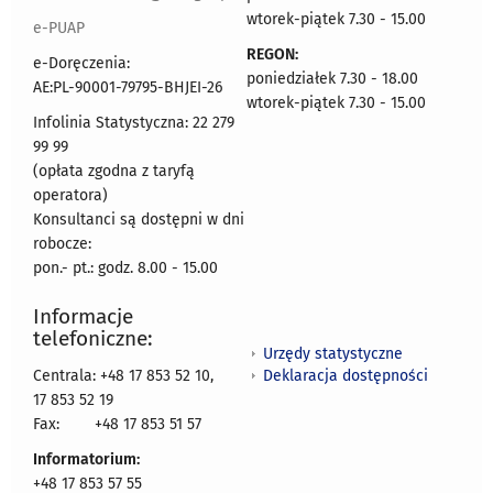
wtorek-piątek 7.30 - 15.00
e-PUAP
REGON:
e-Doręczenia:
poniedziałek 7.30 - 18.00
AE:PL-90001-79795-BHJEI-26
wtorek-piątek 7.30 - 15.00
Infolinia Statystyczna: 22 279
99 99
(opłata zgodna z taryfą
operatora)
Konsultanci są dostępni w dni
robocze:
pon.- pt.: godz. 8.00 - 15.00
Informacje
telefoniczne:
Urzędy statystyczne
Deklaracja dostępności
Centrala: +48 17 853 52 10,
17 853 52 19
Fax:
+48 17 853 51 57
Informatorium:
+48 17 853 57 55