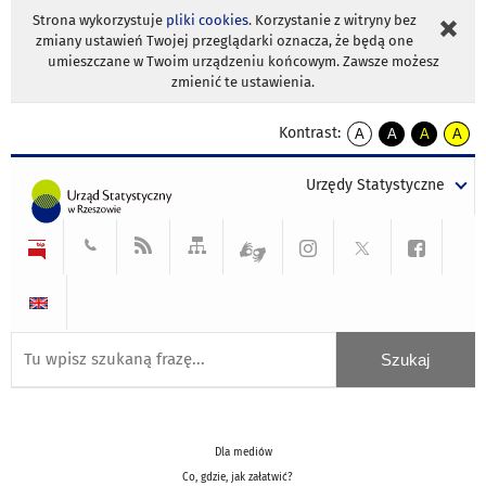
Strona wykorzystuje
pliki cookies
. Korzystanie z witryny bez
zmiany ustawień Twojej przeglądarki oznacza, że będą one
umieszczane w Twoim urządzeniu końcowym. Zawsze możesz
zmienić te ustawienia.
Kontrast:
A
A
A
A
kontrast
kontrast
kontrast
kontra
domyślny
biały
żółty
czarny
Urzędy Statystyczne
tekst
tekst
tekst
na
na
na
czarnym
czarnym
żółtym
Dla mediów
Co, gdzie, jak załatwić?