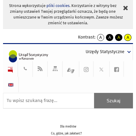
Strona wykorzystuje
pliki cookies
. Korzystanie z witryny bez
zmiany ustawień Twojej przeglądarki oznacza, że będą one
umieszczane w Twoim urządzeniu końcowym. Zawsze możesz
zmienić te ustawienia.
Kontrast:
A
A
A
A
kontrast
kontrast
kontrast
kontra
domyślny
biały
żółty
czarny
Urzędy Statystyczne
tekst
tekst
tekst
na
na
na
czarnym
czarnym
żółtym
Dla mediów
Co, gdzie, jak załatwić?