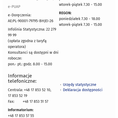
wtorek-piątek 7.30 - 15.00
e-PUAP
REGON:
e-Doręczenia:
poniedziałek 7.30 - 18.00
AE:PL-90001-79795-BHJEI-26
wtorek-piątek 7.30 - 15.00
Infolinia Statystyczna: 22 279
99 99
(opłata zgodna z taryfą
operatora)
Konsultanci są dostępni w dni
robocze:
pon.- pt.: godz. 8.00 - 15.00
Informacje
telefoniczne:
Urzędy statystyczne
Deklaracja dostępności
Centrala: +48 17 853 52 10,
17 853 52 19
Fax:
+48 17 853 51 57
Informatorium:
+48 17 853 57 55