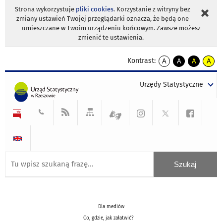
Strona wykorzystuje
pliki cookies
. Korzystanie z witryny bez
zmiany ustawień Twojej przeglądarki oznacza, że będą one
umieszczane w Twoim urządzeniu końcowym. Zawsze możesz
zmienić te ustawienia.
Kontrast:
A
A
A
A
kontrast
kontrast
kontrast
kontra
domyślny
biały
żółty
czarny
Urzędy Statystyczne
tekst
tekst
tekst
na
na
na
czarnym
czarnym
żółtym
Dla mediów
Co, gdzie, jak załatwić?