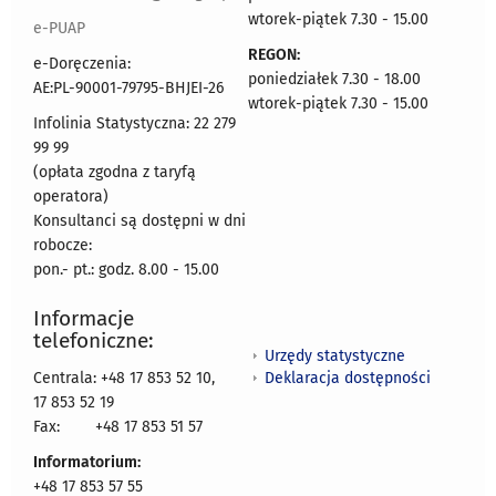
wtorek-piątek 7.30 - 15.00
e-PUAP
REGON:
e-Doręczenia:
poniedziałek 7.30 - 18.00
AE:PL-90001-79795-BHJEI-26
wtorek-piątek 7.30 - 15.00
Infolinia Statystyczna: 22 279
99 99
(opłata zgodna z taryfą
operatora)
Konsultanci są dostępni w dni
robocze:
pon.- pt.: godz. 8.00 - 15.00
Informacje
telefoniczne:
Urzędy statystyczne
Deklaracja dostępności
Centrala: +48 17 853 52 10,
17 853 52 19
Fax:
+48 17 853 51 57
Informatorium:
+48 17 853 57 55