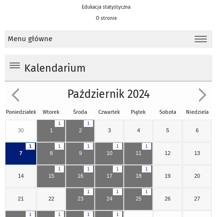
Edukacja statystyczna
O stronie
Menu główne
Kalendarium
Październik 2024
Poniedziałek
Wtorek
Środa
Czwartek
Piątek
Sobota
Niedziela
1
1
30
1
2
3
4
5
6
1
1
1
1
1
7
8
9
10
11
12
13
1
1
1
1
14
15
16
17
18
19
20
1
1
1
21
22
23
24
25
26
27
1
1
1
1