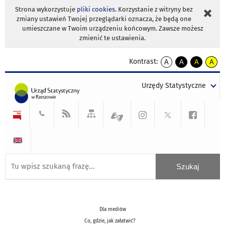
Strona wykorzystuje
pliki cookies
. Korzystanie z witryny bez
zmiany ustawień Twojej przeglądarki oznacza, że będą one
umieszczane w Twoim urządzeniu końcowym. Zawsze możesz
zmienić te ustawienia.
Kontrast:
A
A
A
A
kontrast
kontrast
kontrast
kontra
domyślny
biały
żółty
czarny
Urzędy Statystyczne
tekst
tekst
tekst
na
na
na
czarnym
czarnym
żółtym
Dla mediów
Co, gdzie, jak załatwić?