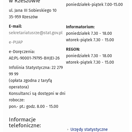
w Rzeszowie
poniedziałek-piątek 7.00-15.00
ul. Jana III Sobieskiego 10
35-959 Rzeszów
E-mail:
Informatorium:
sekretariatusrze@stat.gov.pl
poniedziałek 7.30 - 18.00
wtorek-piątek 7.30 - 15.00
e-PUAP
REGON:
e-Doręczenia:
poniedziałek 7.30 - 18.00
AE:PL-90001-79795-BHJEI-26
wtorek-piątek 7.30 - 15.00
Infolinia Statystyczna: 22 279
99 99
(opłata zgodna z taryfą
operatora)
Konsultanci są dostępni w dni
robocze:
pon.- pt.: godz. 8.00 - 15.00
Informacje
telefoniczne:
Urzędy statystyczne