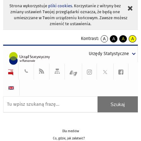
Strona wykorzystuje
pliki cookies
. Korzystanie z witryny bez
zmiany ustawień Twojej przeglądarki oznacza, że będą one
umieszczane w Twoim urządzeniu końcowym. Zawsze możesz
zmienić te ustawienia.
Kontrast:
A
A
A
A
kontrast
kontrast
kontrast
kontra
domyślny
biały
żółty
czarny
Urzędy Statystyczne
tekst
tekst
tekst
na
na
na
czarnym
czarnym
żółtym
Dla mediów
Co, gdzie, jak załatwić?