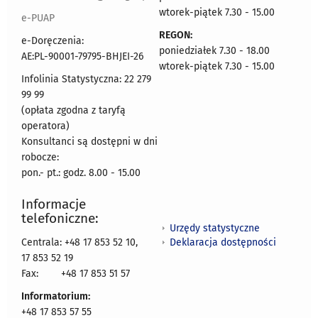
wtorek-piątek 7.30 - 15.00
e-PUAP
REGON:
e-Doręczenia:
poniedziałek 7.30 - 18.00
AE:PL-90001-79795-BHJEI-26
wtorek-piątek 7.30 - 15.00
Infolinia Statystyczna: 22 279
99 99
(opłata zgodna z taryfą
operatora)
Konsultanci są dostępni w dni
robocze:
pon.- pt.: godz. 8.00 - 15.00
Informacje
telefoniczne:
Urzędy statystyczne
Deklaracja dostępności
Centrala: +48 17 853 52 10,
17 853 52 19
Fax:
+48 17 853 51 57
Informatorium:
+48 17 853 57 55