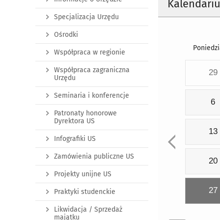
Kalendari
Specjalizacja Urzędu
Ośrodki
Poniedzi
Współpraca w regionie
Współpraca zagraniczna
29
Urzędu
Seminaria i konferencje
6
Patronaty honorowe
Dyrektora US
13
Infografiki US
Zamówienia publiczne US
20
Projekty unijne US
27
Praktyki studenckie
Likwidacja / Sprzedaż
majątku