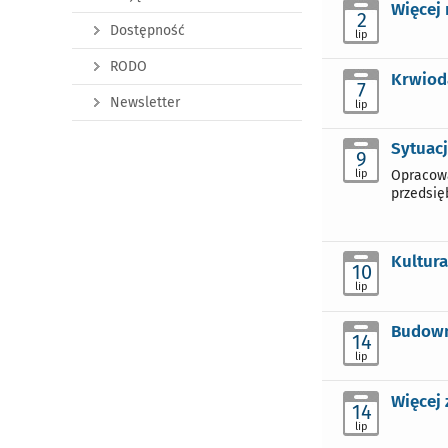
Więcej
2
Dostępność
lip
RODO
Krwiod
7
Newsletter
lip
Sytuac
9
lip
Opracowa
przedsię
Kultura
10
lip
Budown
14
lip
Więcej
14
lip