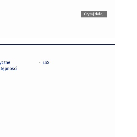
Czytaj dalej
tyczne
ESS
stępności