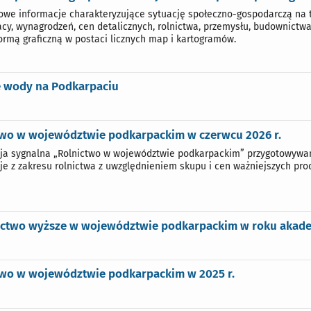
we informacje charakteryzujące sytuację społeczno-gospodarczą na 
acy, wynagrodzeń, cen detalicznych, rolnictwa, przemysłu, budownictwa
ormą graficzną w postaci licznych map i kartogramów.
e wody na Podkarpaciu
two w województwie podkarpackim w czerwcu 2026 r.
ja sygnalna „Rolnictwo w województwie podkarpackim” przygotowyw
je z zakresu rolnictwa z uwzględnieniem skupu i cen ważniejszych pr
ictwo wyższe w województwie podkarpackim w roku akad
two w województwie podkarpackim w 2025 r.