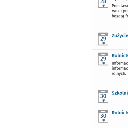
28
lip
Podstawo
rynku pr
bogatą f
Zużyci
29
lip
Rolnic
29
lip
Informac
informac
rolnych.
Szkoln
30
lip
Rolnic
30
lip