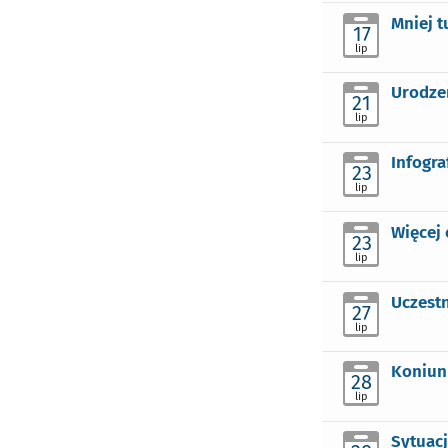
Mniej 
17
lip
Urodzen
21
lip
Infogra
23
lip
Więcej 
23
lip
Uczestn
27
lip
Koniun
28
lip
Sytuac