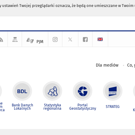
any ustawień Twojej przeglądarki oznacza, że będą one umieszczane w Twoi
PJM
Dla mediów
Co, 
ne
Bank Danych
Statystyka
Portal
um
STRATEG
Lokalnych
regionalna
Geostatystyczny
wca
K