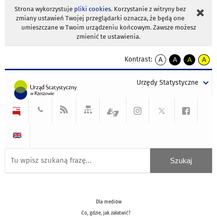
Strona wykorzystuje
pliki cookies
. Korzystanie z witryny bez
zmiany ustawień Twojej przeglądarki oznacza, że będą one
umieszczane w Twoim urządzeniu końcowym. Zawsze możesz
zmienić te ustawienia.
Kontrast:
A
A
A
A
kontrast
kontrast
kontrast
kontra
domyślny
biały
żółty
czarny
Urzędy Statystyczne
tekst
tekst
tekst
na
na
na
czarnym
czarnym
żółtym
Dla mediów
Co, gdzie, jak załatwić?