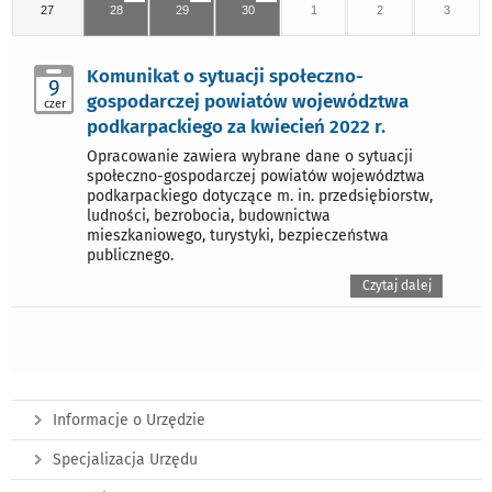
27
28
29
30
1
2
3
Komunikat o sytuacji społeczno-
9
gospodarczej powiatów województwa
czer
podkarpackiego za kwiecień 2022 r.
Opracowanie zawiera wybrane dane o sytuacji
społeczno-gospodarczej powiatów województwa
podkarpackiego dotyczące m. in. przedsiębiorstw,
ludności, bezrobocia, budownictwa
mieszkaniowego, turystyki, bezpieczeństwa
publicznego.
Czytaj dalej
Informacje o Urzędzie
Specjalizacja Urzędu