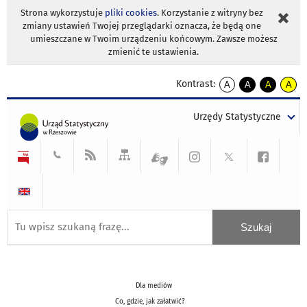
Strona wykorzystuje
pliki cookies
. Korzystanie z witryny bez
zmiany ustawień Twojej przeglądarki oznacza, że będą one
umieszczane w Twoim urządzeniu końcowym. Zawsze możesz
zmienić te ustawienia.
Kontrast:
A
A
A
A
kontrast
kontrast
kontrast
kontra
domyślny
biały
żółty
czarny
Urzędy Statystyczne
tekst
tekst
tekst
na
na
na
czarnym
czarnym
żółtym
Dla mediów
Co, gdzie, jak załatwić?