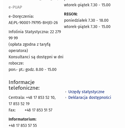
wtorek-piątek 7.30 - 15.00
e-PUAP
REGON:
e-Doręczenia:
poniedziałek 7.30 - 18.00
AE:PL-90001-79795-BHJEI-26
wtorek-piątek 7.30 - 15.00
Infolinia Statystyczna: 22 279
99 99
(opłata zgodna z taryfą
operatora)
Konsultanci są dostępni w dni
robocze:
pon.- pt.: godz. 8.00 - 15.00
Informacje
telefoniczne:
Urzędy statystyczne
Deklaracja dostępności
Centrala: +48 17 853 52 10,
17 853 52 19
Fax:
+48 17 853 51 57
Informatorium:
+48 17 853 57 55