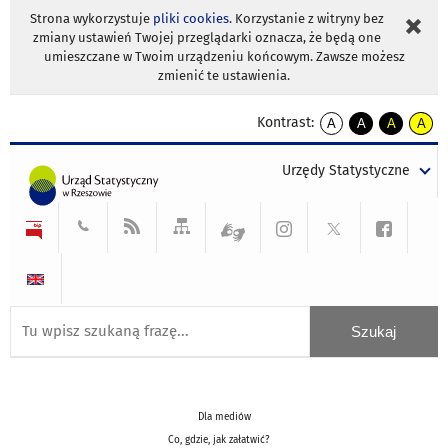
Strona wykorzystuje
pliki cookies
. Korzystanie z witryny bez
zmiany ustawień Twojej przeglądarki oznacza, że będą one
umieszczane w Twoim urządzeniu końcowym. Zawsze możesz
zmienić te ustawienia.
Kontrast:
A
A
A
A
kontrast
kontrast
kontrast
kontra
domyślny
biały
żółty
czarny
Urzędy Statystyczne
tekst
tekst
tekst
na
na
na
czarnym
czarnym
żółtym
Dla mediów
Co, gdzie, jak załatwić?