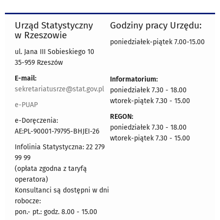
Urząd Statystyczny
Godziny pracy Urzędu:
w Rzeszowie
poniedziałek-piątek 7.00-15.00
ul. Jana III Sobieskiego 10
35-959 Rzeszów
E-mail:
Informatorium:
sekretariatusrze@stat.gov.pl
poniedziałek 7.30 - 18.00
wtorek-piątek 7.30 - 15.00
e-PUAP
REGON:
e-Doręczenia:
poniedziałek 7.30 - 18.00
AE:PL-90001-79795-BHJEI-26
wtorek-piątek 7.30 - 15.00
Infolinia Statystyczna: 22 279
99 99
(opłata zgodna z taryfą
operatora)
Konsultanci są dostępni w dni
robocze:
pon.- pt.: godz. 8.00 - 15.00