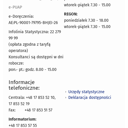
wtorek-piątek 7.30 - 15.00
e-PUAP
REGON:
e-Doręczenia:
poniedziałek 7.30 - 18.00
AE:PL-90001-79795-BHJEI-26
wtorek-piątek 7.30 - 15.00
Infolinia Statystyczna: 22 279
99 99
(opłata zgodna z taryfą
operatora)
Konsultanci są dostępni w dni
robocze:
pon.- pt.: godz. 8.00 - 15.00
Informacje
telefoniczne:
Urzędy statystyczne
Deklaracja dostępności
Centrala: +48 17 853 52 10,
17 853 52 19
Fax:
+48 17 853 51 57
Informatorium:
+48 17 853 57 55