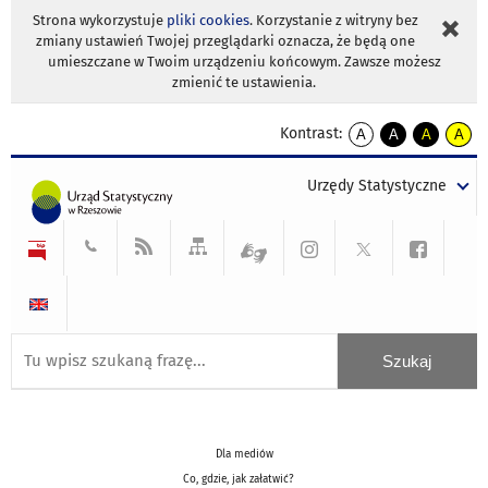
Strona wykorzystuje
pliki cookies
. Korzystanie z witryny bez
zmiany ustawień Twojej przeglądarki oznacza, że będą one
umieszczane w Twoim urządzeniu końcowym. Zawsze możesz
zmienić te ustawienia.
Kontrast:
A
A
A
A
kontrast
kontrast
kontrast
kontra
domyślny
biały
żółty
czarny
Urzędy Statystyczne
tekst
tekst
tekst
na
na
na
czarnym
czarnym
żółtym
Dla mediów
Co, gdzie, jak załatwić?