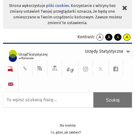
Strona wykorzystuje
pliki cookies
. Korzystanie z witryny bez
zmiany ustawień Twojej przeglądarki oznacza, że będą one
umieszczane w Twoim urządzeniu końcowym. Zawsze możesz
zmienić te ustawienia.
Kontrast:
A
A
A
A
kontrast
kontrast
kontrast
kontra
domyślny
biały
żółty
czarny
Urzędy Statystyczne
tekst
tekst
tekst
na
na
na
czarnym
czarnym
żółtym
Dla mediów
Co, gdzie, jak załatwić?