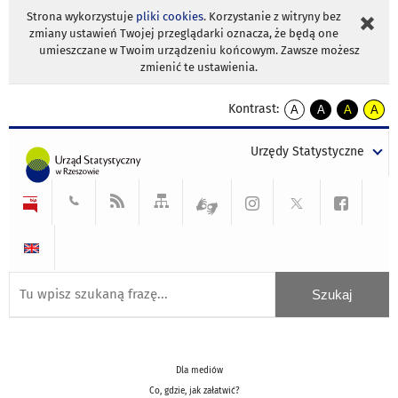
Strona wykorzystuje
pliki cookies
. Korzystanie z witryny bez
zmiany ustawień Twojej przeglądarki oznacza, że będą one
umieszczane w Twoim urządzeniu końcowym. Zawsze możesz
zmienić te ustawienia.
Kontrast:
A
A
A
A
kontrast
kontrast
kontrast
kontra
domyślny
biały
żółty
czarny
Urzędy Statystyczne
tekst
tekst
tekst
na
na
na
czarnym
czarnym
żółtym
Dla mediów
Co, gdzie, jak załatwić?