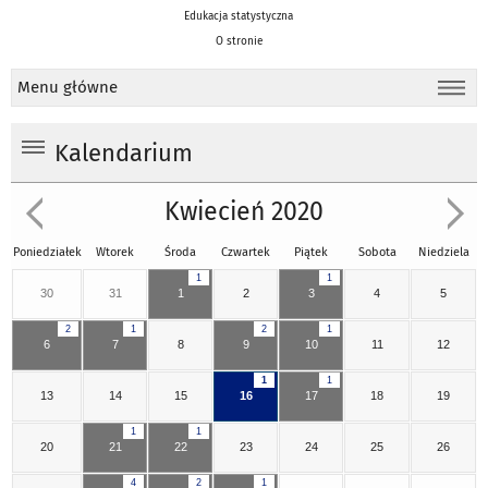
Edukacja statystyczna
O stronie
Menu główne
Kalendarium
Kwiecień 2020
Poniedziałek
Wtorek
Środa
Czwartek
Piątek
Sobota
Niedziela
1
1
30
31
1
2
3
4
5
2
1
2
1
6
7
8
9
10
11
12
1
1
13
14
15
16
17
18
19
1
1
20
21
22
23
24
25
26
4
2
1