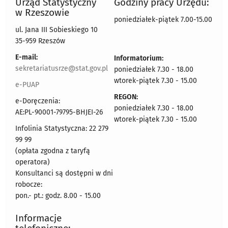
Urząd Statystyczny
Godziny pracy Urzędu:
w Rzeszowie
poniedziałek-piątek 7.00-15.00
ul. Jana III Sobieskiego 10
35-959 Rzeszów
E-mail:
Informatorium:
sekretariatusrze@stat.gov.pl
poniedziałek 7.30 - 18.00
wtorek-piątek 7.30 - 15.00
e-PUAP
REGON:
e-Doręczenia:
poniedziałek 7.30 - 18.00
AE:PL-90001-79795-BHJEI-26
wtorek-piątek 7.30 - 15.00
Infolinia Statystyczna: 22 279
99 99
(opłata zgodna z taryfą
operatora)
Konsultanci są dostępni w dni
robocze:
pon.- pt.: godz. 8.00 - 15.00
Informacje