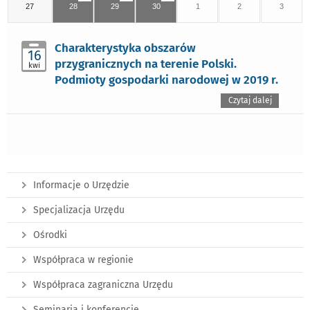
27
28
29
30
1
2
3
Charakterystyka obszarów
16
przygranicznych na terenie Polski.
kwi
Podmioty gospodarki narodowej w 2019 r.
Czytaj dalej
Informacje o Urzędzie
Specjalizacja Urzędu
Ośrodki
Współpraca w regionie
Współpraca zagraniczna Urzędu
Seminaria i konferencje