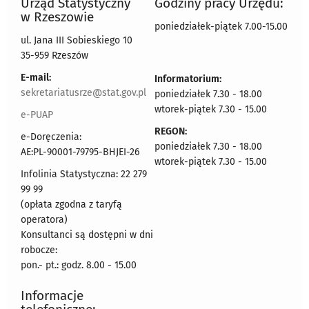
Urząd Statystyczny
Godziny pracy Urzędu:
w Rzeszowie
poniedziałek-piątek 7.00-15.00
ul. Jana III Sobieskiego 10
35-959 Rzeszów
E-mail:
Informatorium:
sekretariatusrze@stat.gov.pl
poniedziałek 7.30 - 18.00
wtorek-piątek 7.30 - 15.00
e-PUAP
REGON:
e-Doręczenia:
poniedziałek 7.30 - 18.00
AE:PL-90001-79795-BHJEI-26
wtorek-piątek 7.30 - 15.00
Infolinia Statystyczna: 22 279
99 99
(opłata zgodna z taryfą
operatora)
Konsultanci są dostępni w dni
robocze:
pon.- pt.: godz. 8.00 - 15.00
Informacje