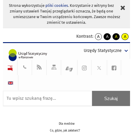
Strona wykorzystuje
pliki cookies
. Korzystanie z witryny bez
zmiany ustawień Twojej przeglądarki oznacza, że będą one
umieszczane w Twoim urządzeniu końcowym. Zawsze możesz
zmienić te ustawienia.
Kontrast:
A
A
A
A
kontrast
kontrast
kontrast
kontra
domyślny
biały
żółty
czarny
Urzędy Statystyczne
tekst
tekst
tekst
na
na
na
czarnym
czarnym
żółtym
Dla mediów
Co, gdzie, jak załatwić?