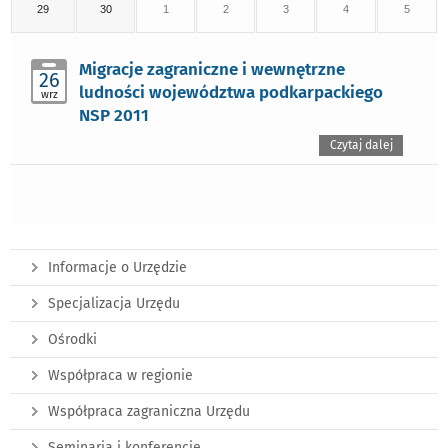
29
30
1
2
3
4
5
Migracje zagraniczne i wewnętrzne
26
ludności województwa podkarpackiego
wrz
NSP 2011
Czytaj dalej
Informacje o Urzędzie
Specjalizacja Urzędu
Ośrodki
Współpraca w regionie
Współpraca zagraniczna Urzędu
Seminaria i konferencje