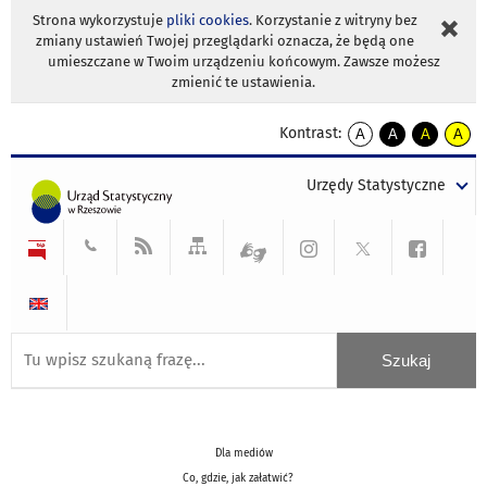
Strona wykorzystuje
pliki cookies
. Korzystanie z witryny bez
zmiany ustawień Twojej przeglądarki oznacza, że będą one
umieszczane w Twoim urządzeniu końcowym. Zawsze możesz
zmienić te ustawienia.
Kontrast:
A
A
A
A
kontrast
kontrast
kontrast
kontra
domyślny
biały
żółty
czarny
Urzędy Statystyczne
tekst
tekst
tekst
na
na
na
czarnym
czarnym
żółtym
Dla mediów
Co, gdzie, jak załatwić?