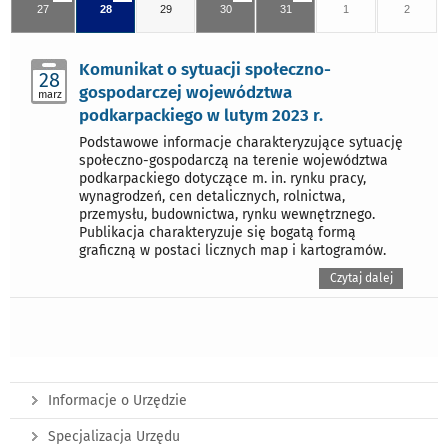
27
28
29
30
31
1
2
Komunikat o sytuacji społeczno-
28
gospodarczej województwa
marz
podkarpackiego w lutym 2023 r.
Podstawowe informacje charakteryzujące sytuację
społeczno-gospodarczą na terenie województwa
podkarpackiego dotyczące m. in. rynku pracy,
wynagrodzeń, cen detalicznych, rolnictwa,
przemysłu, budownictwa, rynku wewnętrznego.
Publikacja charakteryzuje się bogatą formą
graficzną w postaci licznych map i kartogramów.
Czytaj dalej
Informacje o Urzędzie
Specjalizacja Urzędu