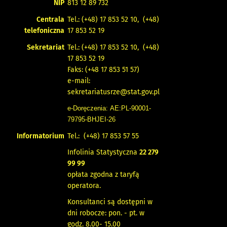
NIP
813 12 89 732
Centrala
Tel.: (+48) 17 853 52 10, (+48)
telefoniczna
17 853 52 19
Sekretariat
Tel.: (+48) 17 853 52 10, (+48)
17 853 52 19
Faks: (+48 17 853 51 57)
e-mail:
sekretariatusrze@stat.gov.pl
e-Doręczenia: AE:PL-90001-
79795-BHJEI-26
Informatorium
Tel.: (+48) 17 853 57 55
Infolinia Statystyczna
22 279
99 99
opłata zgodna z taryfą
operatora.
Konsultanci są dostępni w
dni robocze: pon. - pt. w
godz. 8.00- 15.00