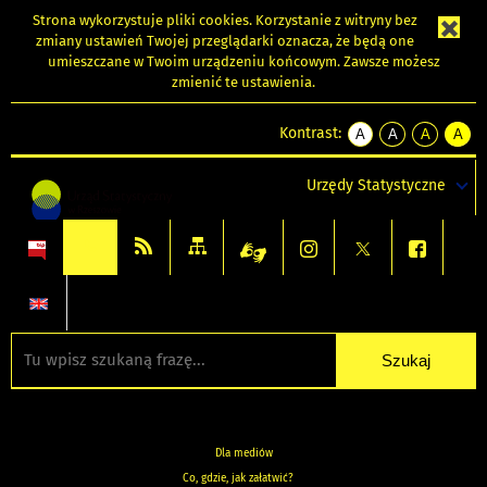
Strona wykorzystuje
pliki cookies
. Korzystanie z witryny bez
zmiany ustawień Twojej przeglądarki oznacza, że będą one
umieszczane w Twoim urządzeniu końcowym. Zawsze możesz
zmienić te ustawienia.
Kontrast:
A
A
A
A
kontrast
kontrast
kontrast
kontra
domyślny
biały
żółty
czarny
Urzędy Statystyczne
tekst
tekst
tekst
na
na
na
czarnym
czarnym
żółtym
Dla mediów
Co, gdzie, jak załatwić?