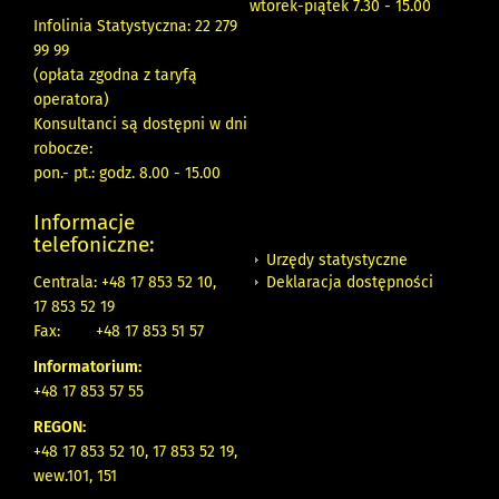
wtorek-piątek 7.30 - 15.00
Infolinia Statystyczna: 22 279
99 99
(opłata zgodna z taryfą
operatora)
Konsultanci są dostępni w dni
robocze:
pon.- pt.: godz. 8.00 - 15.00
Informacje
telefoniczne:
Urzędy statystyczne
Deklaracja dostępności
Centrala: +48 17 853 52 10,
17 853 52 19
Fax:
+48 17 853 51 57
Informatorium:
+48 17 853 57 55
REGON:
+48 17 853 52 10, 17 853 52 19,
wew.101, 151