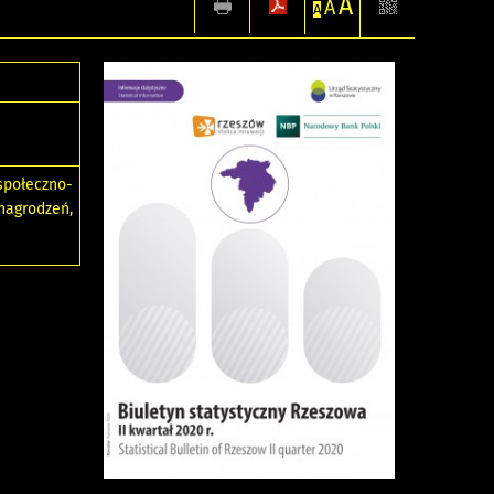
A
A
A
połeczno-
nagrodzeń,