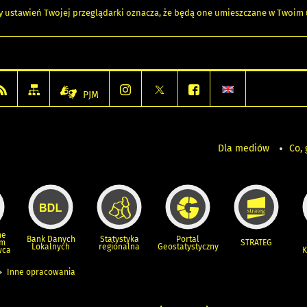
any ustawień Twojej przeglądarki oznacza, że będą one umieszczane w Twoi
PJM
Dla mediów
Co, 
ne
Bank Danych
Statystyka
Portal
um
STRATEG
Lokalnych
regionalna
Geostatystyczny
wca
K
Inne opracowania