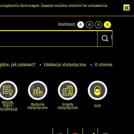
m urządzeniu końcowym. Zawsze możesz zmienić te ustawienia.
Kontrast:
A
A
A
A
kontrast
kontrast
kontrast
kontrast
domyślny
biały
żółty
czarny
tekst
tekst
tekst
na
na
na
czarnym
czarnym
żółtym
gdzie, jak załatwić?
Edukacja statystyczna
O stronie
REGON,
Badania
Urzędy
TERYT,
GUS
statystyczne
statystyczne
lasyfikacje