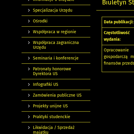
Biuletyn S
Specjalizacja Urzędu
Ośrodki
Data publikacji:
Współpraca w regionie
Częstotliwość
wydania:
Współpraca zagraniczna
Urzędu
Opracowanie 
gospodarczą mi
Seminaria i konferencje
finansów przeds
Patronaty honorowe
Dyrektora US
Infografiki US
Zamówienia publiczne US
Projekty unijne US
Praktyki studenckie
Likwidacja / Sprzedaż
majątku