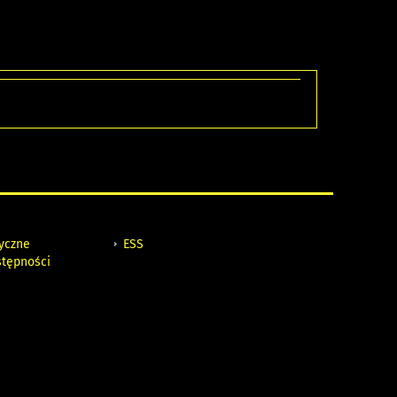
tyczne
ESS
stępności