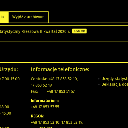
nia
Wyjdź z archiwum
tatystyczny Rzeszowa II kwartał 2020 r.
4.58 MB
 Urzędu:
Informacje telefoniczne:
Urzędy statys
 7.00-15.00
Centrala: +48 17 853 52 10,
Deklaracja do
17 853 52 19
Fax:
+48 17 853 51 57
Informatorium:
 18.00
+48 17 853 57 55
- 15.00
REGON:
+48 17 853 52 10, 17 853 52 19,