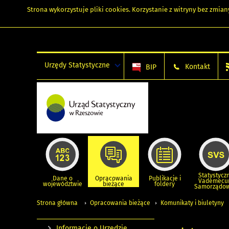
Strona wykorzystuje
pliki cookies
. Korzystanie z witryny bez zmi
Urzędy Statystyczne
Kontakt
BIP
Statystycz
Dane o
Opracowania
Publikacje i
Vademec
województwie
bieżące
foldery
Samorządo
Strona główna
Opracowania bieżące
Komunikaty i biuletyny
Informacje o Urzędzie