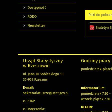
Dostępność
Pliki do pobra
RODO
Newsletter
Biuletyn S
Urząd Statystyczny
Godziny pracy
w Rzeszowie
poniedziałek-piątek
ul. Jana III Sobieskiego 10
35-959 Rzeszów
E-mail:
Informatorium:
sekretariatusrze@stat.gov.pl
poniedziałek 7.30 -
wtorek-piątek 7.30 
e-PUAP
REGON:
e-Doręczenia: