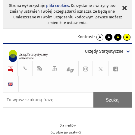
Strona wykorzystuje
pliki cookies
. Korzystanie z witryny bez
zmiany ustawień Twojej przeglądarki oznacza, że będą one
umieszczane w Twoim urządzeniu końcowym. Zawsze możesz
zmienić te ustawienia.
Kontrast:
A
A
A
A
kontrast
kontrast
kontrast
kontra
domyślny
biały
żółty
czarny
Urzędy Statystyczne
tekst
tekst
tekst
na
na
na
czarnym
czarnym
żółtym
Dla mediów
Co, gdzie, jak załatwić?