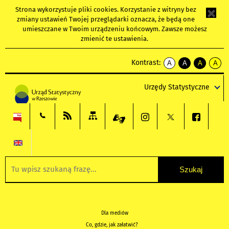
Strona wykorzystuje
pliki cookies
. Korzystanie z witryny bez
zmiany ustawień Twojej przeglądarki oznacza, że będą one
umieszczane w Twoim urządzeniu końcowym. Zawsze możesz
zmienić te ustawienia.
Kontrast:
A
A
A
A
kontrast
kontrast
kontrast
kontra
domyślny
biały
żółty
czarny
Urzędy Statystyczne
tekst
tekst
tekst
na
na
na
czarnym
czarnym
żółtym
Dla mediów
Co, gdzie, jak załatwić?