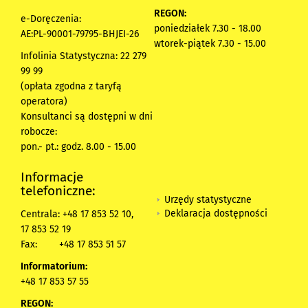
REGON:
e-Doręczenia:
poniedziałek 7.30 - 18.00
AE:PL-90001-79795-BHJEI-26
wtorek-piątek 7.30 - 15.00
Infolinia Statystyczna: 22 279
99 99
(opłata zgodna z taryfą
operatora)
Konsultanci są dostępni w dni
robocze:
pon.- pt.: godz. 8.00 - 15.00
Informacje
telefoniczne:
Urzędy statystyczne
Deklaracja dostępności
Centrala: +48 17 853 52 10,
17 853 52 19
Fax:
+48 17 853 51 57
Informatorium:
+48 17 853 57 55
REGON: