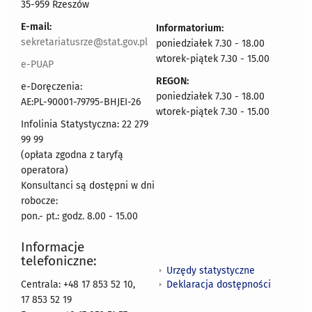
35-959 Rzeszów
E-mail:
Informatorium:
sekretariatusrze@stat.gov.pl
poniedziałek 7.30 - 18.00
wtorek-piątek 7.30 - 15.00
e-PUAP
REGON:
e-Doręczenia:
poniedziałek 7.30 - 18.00
AE:PL-90001-79795-BHJEI-26
wtorek-piątek 7.30 - 15.00
Infolinia Statystyczna: 22 279
99 99
(opłata zgodna z taryfą
operatora)
Konsultanci są dostępni w dni
robocze:
pon.- pt.: godz. 8.00 - 15.00
Informacje
telefoniczne:
Urzędy statystyczne
Deklaracja dostępności
Centrala: +48 17 853 52 10,
17 853 52 19