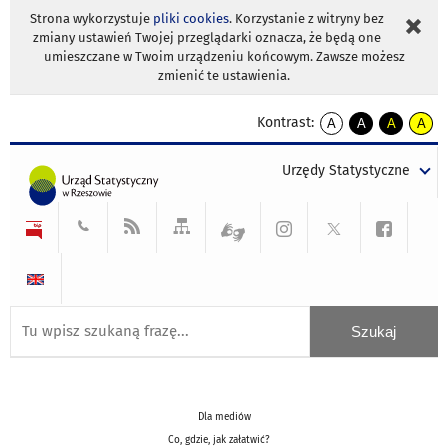
Strona wykorzystuje
pliki cookies
. Korzystanie z witryny bez
zmiany ustawień Twojej przeglądarki oznacza, że będą one
umieszczane w Twoim urządzeniu końcowym. Zawsze możesz
zmienić te ustawienia.
Kontrast:
A
A
A
A
kontrast
kontrast
kontrast
kontra
domyślny
biały
żółty
czarny
Urzędy Statystyczne
tekst
tekst
tekst
na
na
na
czarnym
czarnym
żółtym
Dla mediów
Co, gdzie, jak załatwić?