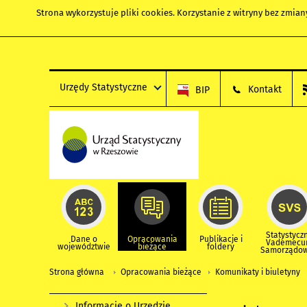
Strona wykorzystuje
pliki cookies
. Korzystanie z witryny bez zmi
Urzędy Statystyczne
Kontakt
BIP
Statystycz
Dane o
Opracowania
Publikacje i
Vademec
województwie
bieżące
foldery
Samorządo
Strona główna
Opracowania bieżące
Komunikaty i biuletyny
Informacje o Urzędzie