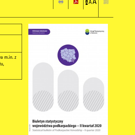
A
A
A
 m.in. z
łu,