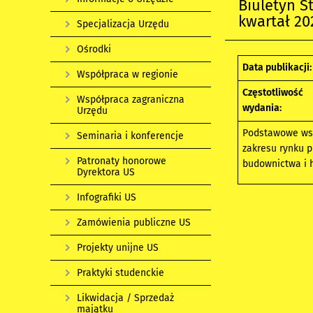
Biuletyn S
kwartał 202
Specjalizacja Urzędu
Ośrodki
Data publikacji:
Współpraca w regionie
Częstotliwość
Współpraca zagraniczna
wydania:
Urzędu
Podstawowe wsk
Seminaria i konferencje
zakresu rynku p
Patronaty honorowe
budownictwa i 
Dyrektora US
Infografiki US
Zamówienia publiczne US
Projekty unijne US
Praktyki studenckie
Likwidacja / Sprzedaż
majątku