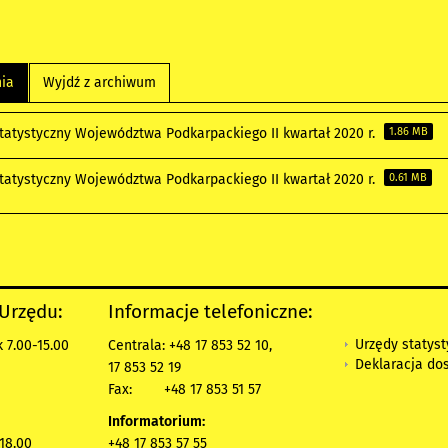
nia
Wyjdź z archiwum
Statystyczny Województwa Podkarpackiego II kwartał 2020 r.
1.86 MB
Statystyczny Województwa Podkarpackiego II kwartał 2020 r.
0.61 MB
 Urzędu:
Informacje telefoniczne:
Urzędy statys
 7.00-15.00
Centrala: +48 17 853 52 10,
Deklaracja do
17 853 52 19
Fax:
+48 17 853 51 57
Informatorium:
 18.00
+48 17 853 57 55