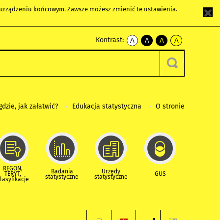
m urządzeniu końcowym. Zawsze możesz zmienić te ustawienia.
Kontrast:
A
A
A
A
kontrast
kontrast
kontrast
kontrast
domyślny
biały
żółty
czarny
tekst
tekst
tekst
na
na
na
czarnym
czarnym
żółtym
gdzie, jak załatwić?
Edukacja statystyczna
O stronie
REGON,
Badania
Urzędy
TERYT,
GUS
statystyczne
statystyczne
lasyfikacje