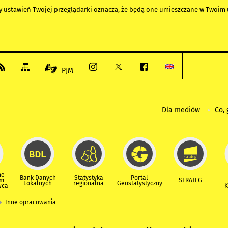
any ustawień Twojej przeglądarki oznacza, że będą one umieszczane w Twoi
PJM
Dla mediów
Co, 
ne
Bank Danych
Statystyka
Portal
um
STRATEG
Lokalnych
regionalna
Geostatystyczny
wca
K
Inne opracowania