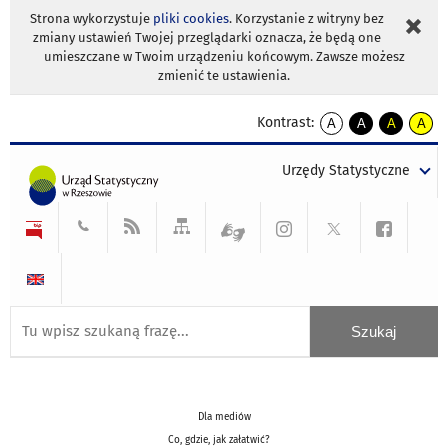
Strona wykorzystuje
pliki cookies
. Korzystanie z witryny bez
zmiany ustawień Twojej przeglądarki oznacza, że będą one
umieszczane w Twoim urządzeniu końcowym. Zawsze możesz
zmienić te ustawienia.
Kontrast:
A
A
A
A
kontrast
kontrast
kontrast
kontra
domyślny
biały
żółty
czarny
Urzędy Statystyczne
tekst
tekst
tekst
na
na
na
czarnym
czarnym
żółtym
Dla mediów
Co, gdzie, jak załatwić?