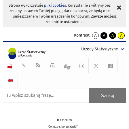
Strona wykorzystuje
pliki cookies
. Korzystanie z witryny bez
zmiany ustawień Twojej przeglądarki oznacza, że będą one
umieszczane w Twoim urządzeniu końcowym. Zawsze możesz
zmienić te ustawienia.
Kontrast:
A
A
A
A
kontrast
kontrast
kontrast
kontra
domyślny
biały
żółty
czarny
Urzędy Statystyczne
tekst
tekst
tekst
na
na
na
czarnym
czarnym
żółtym
Dla mediów
Co, gdzie, jak załatwić?