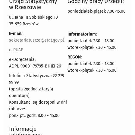
Urząd Statystyczny
Godziny pracy Urzędu:
w Rzeszowie
poniedziałek-piątek 7.00-15.00
ul. Jana III Sobieskiego 10
35-959 Rzeszów
E-mail:
Informatorium:
sekretariatusrze@stat.gov.pl
poniedziałek 7.30 - 18.00
wtorek-piątek 7.30 - 15.00
e-PUAP
REGON:
e-Doręczenia:
poniedziałek 7.30 - 18.00
AE:PL-90001-79795-BHJEI-26
wtorek-piątek 7.30 - 15.00
Infolinia Statystyczna: 22 279
99 99
(opłata zgodna z taryfą
operatora)
Konsultanci są dostępni w dni
robocze:
pon.- pt.: godz. 8.00 - 15.00
Informacje
telefoniczne: