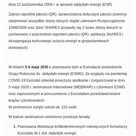
dnia 22 października 2008 r. w sprawie statystyki energii (ESR).
Zakres raportów jakości (QR): sprawozdania dotyczące jakości powinny
obejmować wszystkie zbiory danych objęte zakresem Rozporządzenia
1099/2008 oraz zbiór SHARES (pojawiły się 2 nowe zbiory danych w
porównaniu z poprzednim raportem jakości (QR): aplikacja SHARES i
dezagregacja końcowego zużycia energii w gospodarstwach
domowych).
W dniach
5-6 maja 2020 r.
planowane było w Eurostacie posiedzenie
Grupy Roboczej ds. statystyki energii (ESWG). Ze względu na pandemię
COVID-19 Eurostat odwołał powyższe spotkanie i zorganizował w dniu
5 maja 2020 r. seminarium internetowe (WEBINAR) z członkami ESWG
oraz zaproszonymi w porozumieniu z Eurostatem przedstawicielami
krajów członkowskich.
W seminarium wzięło udział ok. 110 osób.
W trakcie seminarium omówiono poniższe tematy:
Planowana likwidacja krótkoterminowych miesięcznych formularzy
Eurostatu M-1 dot. statystyki energii;