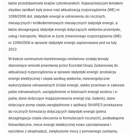
także przedstawiciele krajów członkowskich. Najważniejszym tematem
obydwu spotkań były prace nad aktualizacją rozporządzenia (WE) nr
1099/2008 dot. statystyki energii w odniesieniu do rocznych,
miesięcznych i krótkoterminowych miesięcznych statystyk energii, a
także dezagregacji statystyk energii dotyczących sektorów przemysłu,
usług i transportu. Wejście w życie zmienionego rozporządzenia (WE)
nr 1099/2008 w sprawie statystyki energii zaplanowane jest na luty
2022.
W trakcie seminarium kwietniowego omówione zostały tematy
stanowiące wnioski powołanej przez Eurostat Grupy Zadaniowej ds.
aktualizacji rozporządzenia w sprawie statystyki energii: produkcja
energii elektrycznej i ciepła według sektorów, nieenergetyczne
wykorzystanie odnawialnych źródeł energii, sektor przemian w zakresie
paliw odnawialnych, uwzględnienie w bilansach energii wodoru i e-
paliw, dane dotyczące magazynowania energii (np. baterie), dane
dotyczące pomp ciepła uwzględnione z aplikacji SHARES przekazane
do rocznych formularzy dotyczących statystyki energii (pełna
dezagregacja ciepła otoczenia w formularzach rocznych), podkategorie
fotowoltaiczne, moce energii elektrycznej nowo zainstalowane i
wycofane z eksploatacji, zwiększenie mocy z ponownego zasilania,