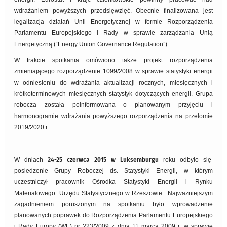
wdrażaniem powyższych przedsięwzięć. Obecnie finalizowana jest
legalizacja działań Unii Energetycznej w formie Rozporządzenia
Parlamentu Europejskiego i Rady w sprawie zarządzania Unią
Energetyczną (“Energy Union Governance Regulation”).
W trakcie spotkania omówiono także projekt rozporządzenia
zmieniającego rozporządzenie 1099/2008 w sprawie statystyki energii
w odniesieniu do wdrażania aktualizacji rocznych, miesięcznych i
krótkoterminowych miesięcznych statystyk dotyczących energii. Grupa
robocza została poinformowana o planowanym przyjęciu i
harmonogramie wdrażania powyższego rozporządzenia na przełomie
2019/2020 r.
W dniach
24-25 czerwca 2015 w Luksemburgu
roku odbyło się
posiedzenie Grupy Roboczej ds. Statystyki Energii, w którym
uczestniczył pracownik Ośrodka Statystyki Energii i Rynku
Materiałowego Urzędu Statystycznego w Rzeszowie. Najważniejszym
zagadnieniem poruszonym na spotkaniu było wprowadzenie
planowanych poprawek do Rozporządzenia Parlamentu Europejskiego
i Rady Europy (WE) nr 223/2009 z dnia 11 marca 2009 r. w sprawie