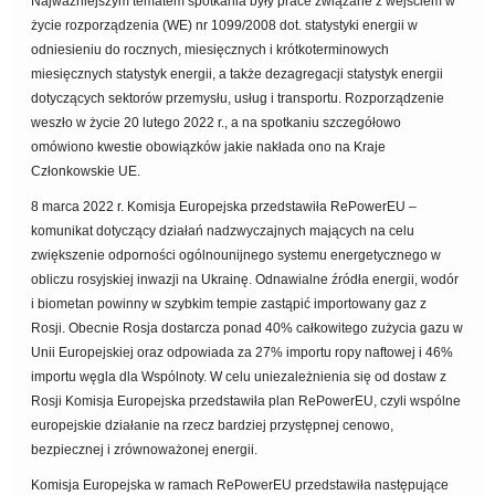
Najważniejszym tematem spotkania były prace związane z wejściem w
życie rozporządzenia (WE) nr 1099/2008 dot. statystyki energii w
odniesieniu do rocznych, miesięcznych i krótkoterminowych
miesięcznych statystyk energii, a także dezagregacji statystyk energii
dotyczących sektorów przemysłu, usług i transportu. Rozporządzenie
weszło w życie 20 lutego 2022 r., a na spotkaniu szczegółowo
omówiono kwestie obowiązków jakie nakłada ono na Kraje
Członkowskie UE.
8 marca 2022 r. Komisja Europejska przedstawiła RePowerEU –
komunikat dotyczący działań nadzwyczajnych mających na celu
zwiększenie odporności ogólnounijnego systemu energetycznego w
obliczu rosyjskiej inwazji na Ukrainę. Odnawialne źródła energii, wodór
i biometan powinny w szybkim tempie zastąpić importowany gaz z
Rosji.
Obecnie Rosja dostarcza ponad 40% całkowitego zużycia gazu w
Unii Europejskiej oraz odpowiada za 27% importu ropy naftowej i 46%
importu węgla dla Wspólnoty. W celu uniezależnienia się od dostaw z
Rosji Komisja Europejska przedstawiła plan RePowerEU, czyli wspólne
europejskie działanie na rzecz bardziej przystępnej cenowo,
bezpiecznej i zrównoważonej energii.
Komisja Europejska w ramach RePowerEU przedstawiła następujące