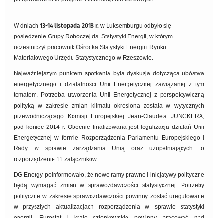
W dniach
13-14 listopada 2018 r.
w Luksemburgu odbyło się
posiedzenie Grupy Roboczej ds. Statystyki Energii, w którym
uczestniczył pracownik Ośrodka Statystyki Energii i Rynku
Materiałowego Urzędu Statystycznego w Rzeszowie.
Najważniejszym punktem spotkania była dyskusja dotycząca ubóstwa
energetycznego i działalności Unii Energetycznej zawiązanej z tym
tematem. Potrzeba utworzenia Unii Energetycznej z perspektywiczną
polityką w zakresie zmian klimatu określona została w wytycznych
przewodniczącego Komisji Europejskiej Jean-Claude'a JUNCKERA,
pod koniec 2014 r. Obecnie finalizowana jest legalizacja działań Unii
Energetycznej w formie Rozporządzenia Parlamentu Europejskiego i
Rady w sprawie zarządzania Unią oraz uzupełniających to
rozporządzenie 11 załączników.
DG Energy poinformowało, że nowe ramy prawne i inicjatywy polityczne
będą wymagać zmian w sprawozdawczości statystycznej. Potrzeby
polityczne w zakresie sprawozdawczości powinny zostać uregulowane
w przyszłych aktualizacjach rozporządzenia w sprawie statystyki
energii. Eurostat i kraje członkowskie powinny pracować nad