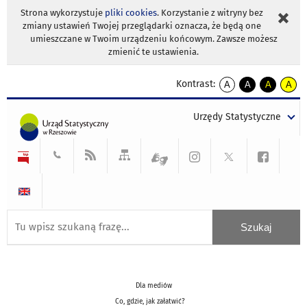
Strona wykorzystuje
pliki cookies
. Korzystanie z witryny bez
zmiany ustawień Twojej przeglądarki oznacza, że będą one
umieszczane w Twoim urządzeniu końcowym. Zawsze możesz
zmienić te ustawienia.
Kontrast:
A
A
A
A
kontrast
kontrast
kontrast
kontra
domyślny
biały
żółty
czarny
Urzędy Statystyczne
tekst
tekst
tekst
na
na
na
czarnym
czarnym
żółtym
Dla mediów
Co, gdzie, jak załatwić?