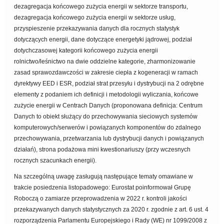
dezagregacja końcowego zużycia energii w sektorze transportu,
dezagregacja końcowego zużycia energii w sektorze usług,
przyspieszenie przekazywania danych dla rocznych statystyk
dotyczących energii, dane dotyczące energetyki jądrowej, podział
dotychczasowej kategorii końcowego zużycia energii
rolnictwo/leśnictwo na dwie oddzielne kategorie, zharmonizowanie
zasad sprawozdawczości w zakresie ciepła z kogeneracji w ramach
dyrektywy EED i ESR, podział strat przesyłu i dystrybucji na 2 odrębne
elementy z podaniem ich definicji i metodologii wyliczania, końcowe
zużycie energii w Centrach Danych (proponowana definicja: Centrum
Danych to obiekt służący do przechowywania sieciowych systemów
komputerowych/serwerów i powiązanych komponentów do zdalnego
przechowywania, przetwarzania lub dystrybucji danych i powiązanych
działań), strona podażowa mini kwestionariuszy (przy wczesnych
rocznych szacunkach energii).
Na szczególną uwagę zasługują następujące tematy omawiane w
trakcie posiedzenia listopadowego: Eurostat poinformował Grupę
Roboczą o zamiarze przeprowadzenia w 2022 r. kontroli jakości
przekazywanych danych statystycznych za 2020 r. zgodnie z art. 6 ust. 4
rozporządzenia Parlamentu Europejskiego i Rady (WE) nr 1099/2008 z