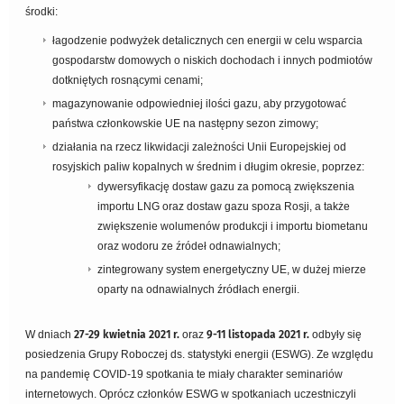
środki:
łagodzenie podwyżek detalicznych cen energii w celu wsparcia
gospodarstw domowych o niskich dochodach i innych podmiotów
dotkniętych rosnącymi cenami;
magazynowanie odpowiedniej ilości gazu, aby przygotować
państwa członkowskie UE na następny sezon zimowy;
działania na rzecz likwidacji zależności Unii Europejskiej od
rosyjskich paliw kopalnych w średnim i długim okresie, poprzez:
dywersyfikację dostaw gazu za pomocą zwiększenia
importu LNG oraz dostaw gazu spoza Rosji, a także
zwiększenie wolumenów produkcji i importu biometanu
oraz wodoru ze źródeł odnawialnych;
zintegrowany system energetyczny UE, w dużej mierze
oparty na odnawialnych źródłach energii.
W dniach
27-29 kwietnia 2021 r.
oraz
9-11 listopada 2021 r.
odbyły się
posiedzenia Grupy Roboczej ds. statystyki energii (ESWG). Ze względu
na pandemię COVID-19 spotkania te miały charakter seminariów
internetowych. Oprócz członków ESWG w spotkaniach uczestniczyli