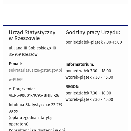
Urząd Statystyczny
Godziny pracy Urzędu:
w Rzeszowie
poniedziałek-piątek 7.00-15.00
ul. Jana III Sobieskiego 10
35-959 Rzeszów
E-mail:
Informatorium:
sekretariatusrze@stat.gov.pl
poniedziałek 7.30 - 18.00
wtorek-piątek 7.30 - 15.00
e-PUAP
REGON:
e-Doręczenia:
poniedziałek 7.30 - 18.00
AE:PL-90001-79795-BHJEI-26
wtorek-piątek 7.30 - 15.00
Infolinia Statystyczna: 22 279
99 99
(opłata zgodna z taryfą
operatora)
Konsultanci są dostępni w dni