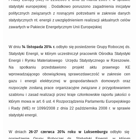
statystyki europejskiej . Dodatkowo poruszono zagadnienia inicjatyw
politycznych związanych z rosnącymi potrzebami w zakresie danych
statystycznych nt. energii z uwzględnieniem realizacji aktualnych celów
zawartych w Pakiecie Energetycznym Unii Europejskiej
W dniu
14 listopada 2014 r.
odbyło się posiedzenie Grupy Roboczej ds.
Statystyki Energii, w którym uczestniczył pracownik Ośrodka Statystyki
Energii i Rynku Materiałowego Urzędu Statystycznego w Rzeszowie.
Na spotkaniu przedstawiono projekt aktu prawnego KE
wprowadzającego obowiązkową sprawozdawczość w zakresie cen
gazu i energii elektrycznej w gospodarstwach domowych oraz
rozpoczęte zostaną prace organizacyjne związane z przygotowaniem
szablonu i zasad realizacji przez kraje członkowskie raportu jakości o
którym mowa w art. 6 ust. 4 Rozporządzenia Parlamentu Europejskiego
i Rady (WE) nr 1099/2008 z dnia 22 października 2008 r. w sprawie
statystyki energii.
W dniach
26-27 czerwca 2014 roku w Luksemburgu
odbyło się
posiedzenie Grupy Roboczej ds. Statystyki Energii, w którym