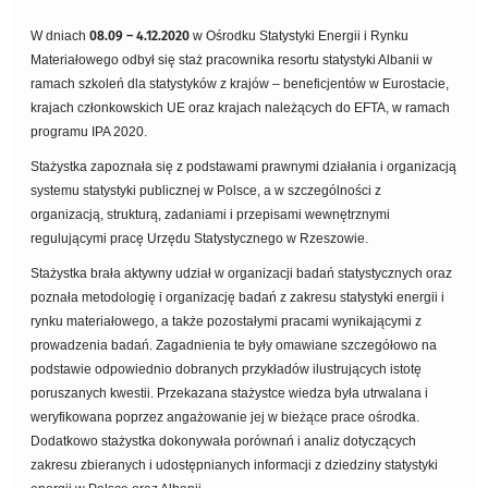
W dniach
08.09 – 4.12.2020
w Ośrodku Statystyki Energii i Rynku
Materiałowego odbył się staż pracownika resortu statystyki Albanii w
ramach szkoleń dla statystyków z krajów – beneficjentów w Eurostacie,
krajach członkowskich UE oraz krajach należących do EFTA, w ramach
programu IPA 2020.
Stażystka zapoznała się z podstawami prawnymi działania i organizacją
systemu statystyki publicznej w Polsce, a w szczególności z
organizacją, strukturą, zadaniami i przepisami wewnętrznymi
regulującymi pracę Urzędu Statystycznego w Rzeszowie.
Stażystka brała aktywny udział w organizacji badań statystycznych oraz
poznała metodologię i organizację badań z zakresu statystyki energii i
rynku materiałowego, a także pozostałymi pracami wynikającymi z
prowadzenia badań. Zagadnienia te były omawiane szczegółowo na
podstawie odpowiednio dobranych przykładów ilustrujących istotę
poruszanych kwestii. Przekazana stażystce wiedza była utrwalana i
weryfikowana poprzez angażowanie jej w bieżące prace ośrodka.
Dodatkowo stażystka dokonywała porównań i analiz dotyczących
zakresu zbieranych i udostępnianych informacji z dziedziny statystyki