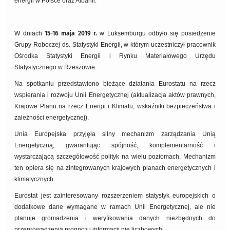
energii w Polsce oraz Albanii.
W dniach
15-16 maja 2019 r.
w Luksemburgu odbyło się posiedzenie
Grupy Roboczej ds. Statystyki Energii, w którym uczestniczył pracownik
Ośrodka Statystyki Energii i Rynku Materiałowego Urzędu
Statystycznego w Rzeszowie.
Na spotkaniu przedstawiono bieżące działania Eurostatu na rzecz
wspierania i rozwoju Unii Energetycznej (aktualizacja aktów prawnych,
Krajowe Planu na rzecz Energii i Klimatu, wskaźniki bezpieczeństwa i
zależności energetycznej).
Unia Europejska przyjęła silny mechanizm zarządzania Unią
Energetyczną, gwarantując spójność, komplementarność i
wystarczającą szczegółowość polityk na wielu poziomach. Mechanizm
ten opiera się na zintegrowanych krajowych planach energetycznych i
klimatycznych.
Eurostat jest zainteresowany rozszerzeniem statystyk europejskich o
dodatkowe dane wymagane w ramach Unii Energetycznej, ale nie
planuje gromadzenia i weryfikowania danych niezbędnych do
przeprowadzenia prognoz i informacji nie liczbowych.