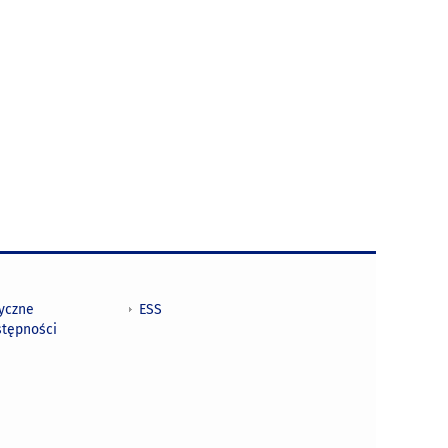
tyczne
ESS
stępności