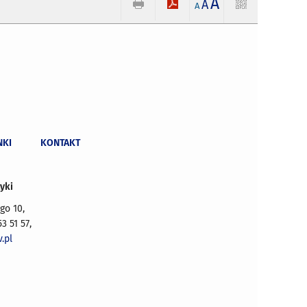
A
A
A
NKI
KONTAKT
yki
go 10,
53 51 57,
.pl