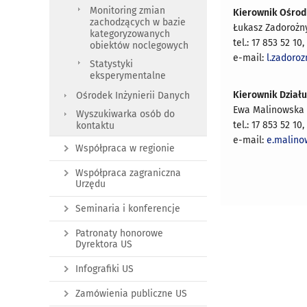
Monitoring zmian
Kierownik Ośrodk
zachodzących w bazie
Łukasz Zadorożn
kategoryzowanych
tel.: 17 853 52 10
obiektów noclegowych
e-mail:
l.zadoroz
Statystyki
eksperymentalne
Kierownik Działu
Ośrodek Inżynierii Danych
Ewa Malinowska
Wyszukiwarka osób do
tel.: 17 853 52 10
kontaktu
e-mail:
e.malino
Współpraca w regionie
Współpraca zagraniczna
Urzędu
Seminaria i konferencje
Patronaty honorowe
Dyrektora US
Infografiki US
Zamówienia publiczne US