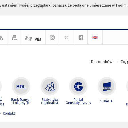
any ustawień Twojej przeglądarki oznacza, że będą one umieszczane w Twoi
PJM
Dla mediów
Co, 
ne
Bank Danych
Statystyka
Portal
um
STRATEG
Lokalnych
regionalna
Geostatystyczny
wca
K
Kontakt