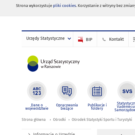
Strona wykorzystuje
pliki cookies
. Korzystanie z witryny bez zmi
Urzędy Statystyczne
Kontakt
BIP
Statystycz
Dane o
Opracowania
Publikacje i
Vademec
województwie
bieżące
foldery
Samorządo
Strona główna
Ośrodki
Ośrodek Statystyki Sportu i Turystyki
Informacje o Urzędzie