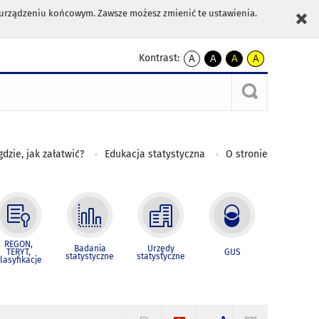
m urządzeniu końcowym. Zawsze możesz zmienić te ustawienia.
Kontrast:
A
A
A
A
kontrast
kontrast
kontrast
kontrast
domyślny
biały
żółty
czarny
tekst
tekst
tekst
na
na
na
czarnym
czarnym
żółtym
gdzie, jak załatwić?
Edukacja statystyczna
O stronie
REGON,
Badania
Urzędy
TERYT,
GUS
statystyczne
statystyczne
lasyfikacje