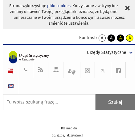
Strona wykorzystuje
pliki cookies
. Korzystanie z witryny bez
zmiany ustawień Twojej przeglądarki oznacza, że będą one
umieszczane w Twoim urządzeniu końcowym. Zawsze możesz
zmienić te ustawienia.
Kontrast:
A
A
A
A
kontrast
kontrast
kontrast
kontra
domyślny
biały
żółty
czarny
Urzędy Statystyczne
tekst
tekst
tekst
na
na
na
czarnym
czarnym
żółtym
Dla mediów
Co, gdzie, jak załatwić?