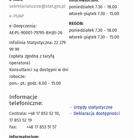
Informatorium:
sekretariatusrze@stat.gov.pl
poniedziałek 7.30 - 18.00
wtorek-piątek 7.30 - 15.00
e-PUAP
REGON:
e-Doręczenia:
poniedziałek 7.30 - 18.00
AE:PL-90001-79795-BHJEI-26
wtorek-piątek 7.30 - 15.00
Infolinia Statystyczna: 22 279
99 99
(opłata zgodna z taryfą
operatora)
Konsultanci są dostępni w dni
robocze:
pon.- pt.: godz. 8.00 - 15.00
Informacje
telefoniczne:
Urzędy statystyczne
Deklaracja dostępności
Centrala: +48 17 853 52 10,
17 853 52 19
Fax:
+48 17 853 51 57
Informatorium: