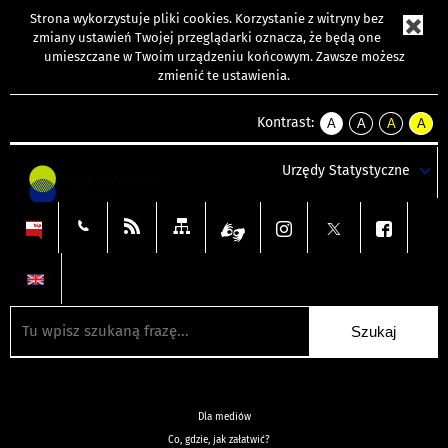
Strona wykorzystuje
pliki cookies
. Korzystanie z witryny bez
zmiany ustawień Twojej przeglądarki oznacza, że będą one
umieszczane w Twoim urządzeniu końcowym. Zawsze możesz
zmienić te ustawienia.
Kontrast:
A
A
A
A
kontrast
kontrast
kontrast
kontra
domyślny
biały
żółty
czarny
Urzędy Statystyczne
tekst
tekst
tekst
na
na
na
czarnym
czarnym
żółtym
Dla mediów
Co, gdzie, jak załatwić?