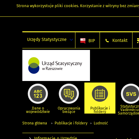
Strona wykorzystuje
pliki cookies
. Korzystanie z witryny bez zmi
Urzędy Statystyczne
Kontakt
BIP
Statystycz
Dane o
Opracowania
Publikacje i
Vademec
województwie
bieżące
foldery
Samorządo
Strona główna
Publikacje i foldery
Ludność
Informacje o Urzędzie