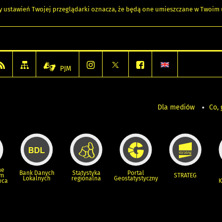
any ustawień Twojej przeglądarki oznacza, że będą one umieszczane w Twoi
PJM
Dla mediów
Co, 
ne
Bank Danych
Statystyka
Portal
um
STRATEG
Lokalnych
regionalna
Geostatystyczny
wca
K