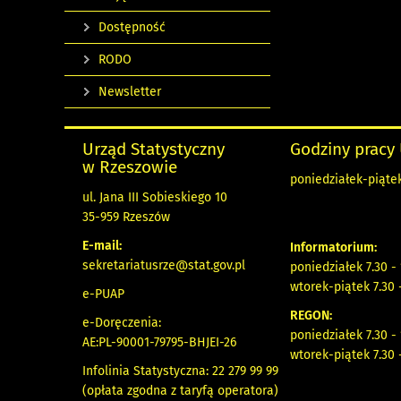
Dostępność
RODO
Newsletter
Urząd Statystyczny
Godziny pracy
w Rzeszowie
poniedziałek-piątek
ul. Jana III Sobieskiego 10
35-959 Rzeszów
E-mail:
Informatorium:
sekretariatusrze@stat.gov.pl
poniedziałek 7.30 -
wtorek-piątek 7.30 
e-PUAP
REGON:
e-Doręczenia:
poniedziałek 7.30 -
AE:PL-90001-79795-BHJEI-26
wtorek-piątek 7.30 
Infolinia Statystyczna: 22 279 99 99
(opłata zgodna z taryfą operatora)