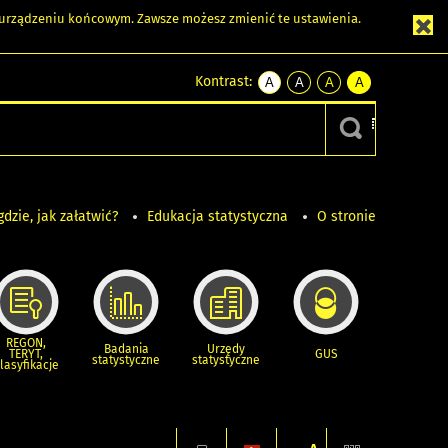
m urządzeniu końcowym. Zawsze możesz zmienić te ustawienia.
Kontrast:
A
A
A
A
kontrast
kontrast
kontrast
kontrast
domyślny
biały
żółty
czarny
tekst
tekst
tekst
na
na
na
czarnym
czarnym
żółtym
gdzie, jak załatwić?
Edukacja statystyczna
O stronie
REGON,
Badania
Urzędy
TERYT,
GUS
statystyczne
statystyczne
lasyfikacje