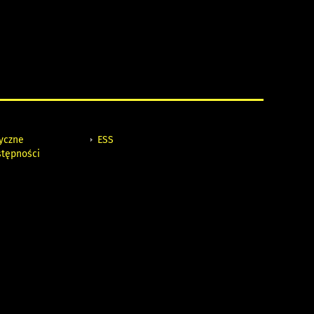
tyczne
ESS
stępności