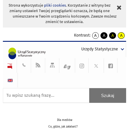
Strona wykorzystuje
pliki cookies
. Korzystanie z witryny bez
zmiany ustawień Twojej przeglądarki oznacza, że będą one
umieszczane w Twoim urządzeniu końcowym. Zawsze możesz
zmienić te ustawienia.
Kontrast:
A
A
A
A
kontrast
kontrast
kontrast
kontra
domyślny
biały
żółty
czarny
Urzędy Statystyczne
tekst
tekst
tekst
na
na
na
czarnym
czarnym
żółtym
Dla mediów
Co, gdzie, jak załatwić?