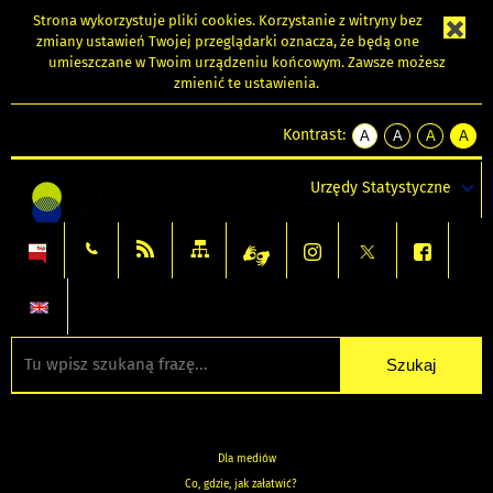
Strona wykorzystuje
pliki cookies
. Korzystanie z witryny bez
zmiany ustawień Twojej przeglądarki oznacza, że będą one
umieszczane w Twoim urządzeniu końcowym. Zawsze możesz
zmienić te ustawienia.
Kontrast:
A
A
A
A
kontrast
kontrast
kontrast
kontra
domyślny
biały
żółty
czarny
Urzędy Statystyczne
tekst
tekst
tekst
na
na
na
czarnym
czarnym
żółtym
Dla mediów
Co, gdzie, jak załatwić?