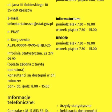
ul. Jana III Sobieskiego 10
35-959 Rzeszów
E-mail:
Informatorium:
sekretariatusrze@stat.gov.pl
poniedziałek 7.30 - 18.00
wtorek-piątek 7.30 - 15.00
e-PUAP
REGON:
e-Doręczenia:
poniedziałek 7.30 - 18.00
AE:PL-90001-79795-BHJEI-26
wtorek-piątek 7.30 - 15.00
Infolinia Statystyczna: 22 279
99 99
(opłata zgodna z taryfą
operatora)
Konsultanci są dostępni w dni
robocze:
pon.- pt.: godz. 8.00 - 15.00
Informacje
telefoniczne:
Urzędy statystyczne
Deklaracja dostępności
Centrala: +48 17 853 52 10,