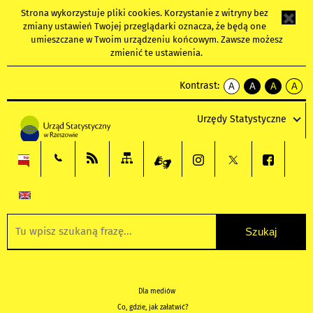
Strona wykorzystuje
pliki cookies
. Korzystanie z witryny bez
zmiany ustawień Twojej przeglądarki oznacza, że będą one
umieszczane w Twoim urządzeniu końcowym. Zawsze możesz
zmienić te ustawienia.
Kontrast:
A
A
A
A
kontrast
kontrast
kontrast
kontra
domyślny
biały
żółty
czarny
Urzędy Statystyczne
tekst
tekst
tekst
na
na
na
czarnym
czarnym
żółtym
Dla mediów
Co, gdzie, jak załatwić?