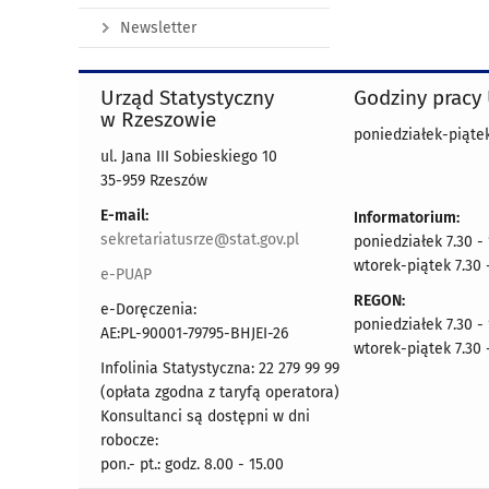
Newsletter
Urząd Statystyczny
Godziny pracy
w Rzeszowie
poniedziałek-piątek
ul. Jana III Sobieskiego 10
35-959 Rzeszów
E-mail:
Informatorium:
sekretariatusrze@stat.gov.pl
poniedziałek 7.30 -
wtorek-piątek 7.30 
e-PUAP
REGON:
e-Doręczenia:
poniedziałek 7.30 -
AE:PL-90001-79795-BHJEI-26
wtorek-piątek 7.30 
Infolinia Statystyczna: 22 279 99 99
(opłata zgodna z taryfą operatora)
Konsultanci są dostępni w dni
robocze:
pon.- pt.: godz. 8.00 - 15.00