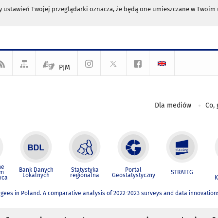
any ustawień Twojej przeglądarki oznacza, że będą one umieszczane w Twoi
PJM
Dla mediów
Co, 
ne
Bank Danych
Statystyka
Portal
um
STRATEG
Lokalnych
regionalna
Geostatystyczny
wca
K
ugees in Poland. A comparative analysis of 2022-2023 surveys and data innovation