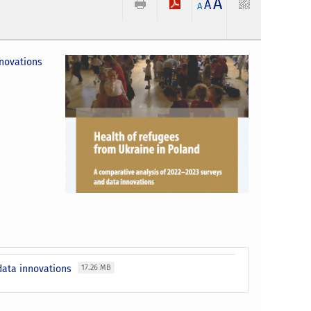
A
A
A
nnovations
 data innovations
17.26 MB