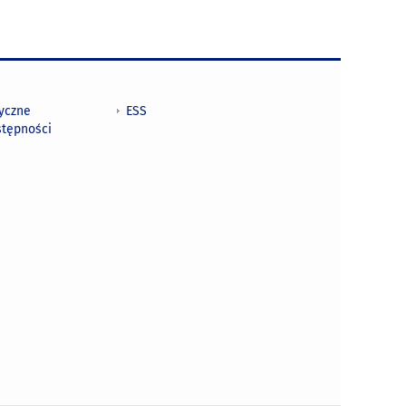
tyczne
ESS
stępności