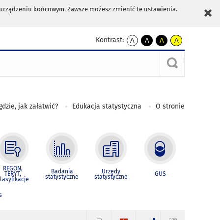
m urządzeniu końcowym. Zawsze możesz zmienić te ustawienia.
Kontrast:
A
A
A
A
kontrast
kontrast
kontrast
kontrast
domyślny
biały
żółty
czarny
tekst
tekst
tekst
na
na
na
czarnym
czarnym
żółtym
gdzie, jak załatwić?
Edukacja statystyczna
O stronie
REGON,
Badania
Urzędy
TERYT,
GUS
statystyczne
statystyczne
lasyfikacje
s