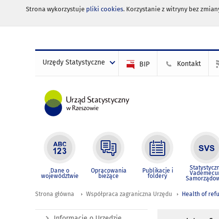
Strona wykorzystuje
pliki cookies
. Korzystanie z witryny bez zmi
Urzędy Statystyczne
Kontakt
BIP
Statystycz
Dane o
Opracowania
Publikacje i
Vademec
województwie
bieżące
foldery
Samorządo
Strona główna
Współpraca zagraniczna Urzędu
Health of ref
Informacje o Urzędzie