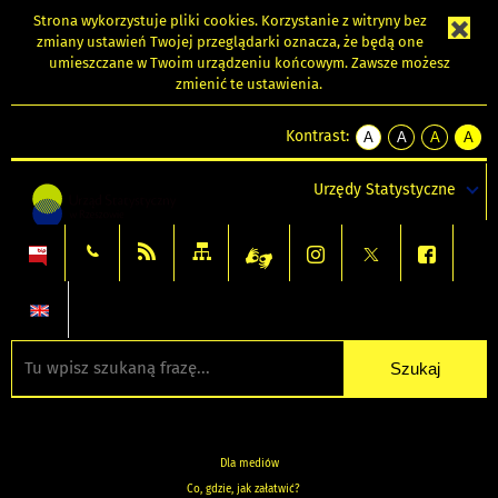
Strona wykorzystuje
pliki cookies
. Korzystanie z witryny bez
zmiany ustawień Twojej przeglądarki oznacza, że będą one
umieszczane w Twoim urządzeniu końcowym. Zawsze możesz
zmienić te ustawienia.
Kontrast:
A
A
A
A
kontrast
kontrast
kontrast
kontra
domyślny
biały
żółty
czarny
Urzędy Statystyczne
tekst
tekst
tekst
na
na
na
czarnym
czarnym
żółtym
Dla mediów
Co, gdzie, jak załatwić?