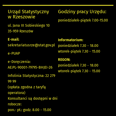
Urząd Statystyczny
Godziny pracy Urzędu:
w Rzeszowie
poniedziałek-piątek 7.00-15.00
ul. Jana III Sobieskiego 10
35-959 Rzeszów
E-mail:
Informatorium:
sekretariatusrze@stat.gov.pl
poniedziałek 7.30 - 18.00
wtorek-piątek 7.30 - 15.00
e-PUAP
REGON:
e-Doręczenia:
poniedziałek 7.30 - 18.00
AE:PL-90001-79795-BHJEI-26
wtorek-piątek 7.30 - 15.00
Infolinia Statystyczna: 22 279
99 99
(opłata zgodna z taryfą
operatora)
Konsultanci są dostępni w dni
robocze:
pon.- pt.: godz. 8.00 - 15.00