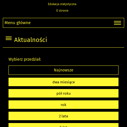
Edukacja statystyczna
O stronie
Menu główne
Aktualności
Wybierz przedział:
Najnowsze
dwa miesiące
pół roku
rok
2 lata