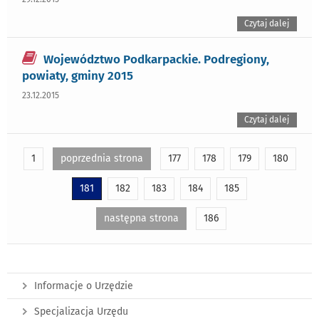
Czytaj dalej
Województwo Podkarpackie. Podregiony,
powiaty, gminy 2015
23.12.2015
Czytaj dalej
1
poprzednia strona
177
178
179
180
181
182
183
184
185
następna strona
186
Informacje o Urzędzie
Specjalizacja Urzędu