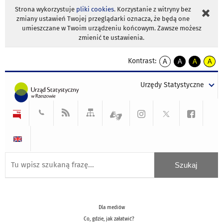
Strona wykorzystuje
pliki cookies
. Korzystanie z witryny bez
zmiany ustawień Twojej przeglądarki oznacza, że będą one
umieszczane w Twoim urządzeniu końcowym. Zawsze możesz
zmienić te ustawienia.
Kontrast:
A
A
A
A
kontrast
kontrast
kontrast
kontra
domyślny
biały
żółty
czarny
Urzędy Statystyczne
tekst
tekst
tekst
na
na
na
czarnym
czarnym
żółtym
Dla mediów
Co, gdzie, jak załatwić?