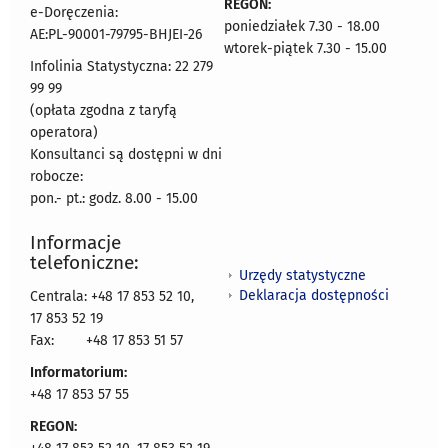
REGON:
e-Doręczenia:
poniedziałek 7.30 - 18.00
AE:PL-90001-79795-BHJEI-26
wtorek-piątek 7.30 - 15.00
Infolinia Statystyczna: 22 279
99 99
(opłata zgodna z taryfą
operatora)
Konsultanci są dostępni w dni
robocze:
pon.- pt.: godz. 8.00 - 15.00
Informacje
telefoniczne:
Urzędy statystyczne
Deklaracja dostępności
Centrala: +48 17 853 52 10,
17 853 52 19
Fax:
+48 17 853 51 57
Informatorium:
+48 17 853 57 55
REGON: