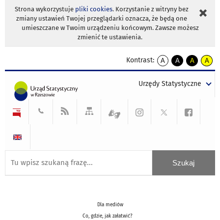
Strona wykorzystuje
pliki cookies
. Korzystanie z witryny bez
zmiany ustawień Twojej przeglądarki oznacza, że będą one
umieszczane w Twoim urządzeniu końcowym. Zawsze możesz
zmienić te ustawienia.
Kontrast:
A
A
A
A
kontrast
kontrast
kontrast
kontra
domyślny
biały
żółty
czarny
Urzędy Statystyczne
tekst
tekst
tekst
na
na
na
czarnym
czarnym
żółtym
Dla mediów
Co, gdzie, jak załatwić?