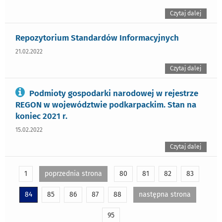
Czytaj dalej
Repozytorium Standardów Informacyjnych
21.02.2022
Czytaj dalej
Podmioty gospodarki narodowej w rejestrze
REGON w województwie podkarpackim. Stan na
koniec 2021 r.
15.02.2022
Czytaj dalej
1
poprzednia strona
80
81
82
83
84
85
86
87
88
następna strona
95