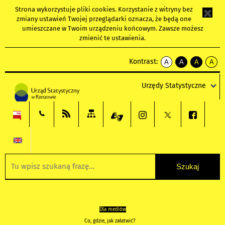
Strona wykorzystuje
pliki cookies
. Korzystanie z witryny bez
zmiany ustawień Twojej przeglądarki oznacza, że będą one
umieszczane w Twoim urządzeniu końcowym. Zawsze możesz
zmienić te ustawienia.
Kontrast:
A
A
A
A
kontrast
kontrast
kontrast
kontra
domyślny
biały
żółty
czarny
Urzędy Statystyczne
tekst
tekst
tekst
na
na
na
czarnym
czarnym
żółtym
Dla mediów
Co, gdzie, jak załatwić?