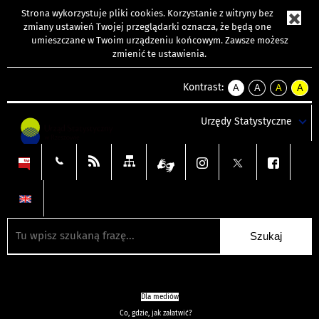
Strona wykorzystuje
pliki cookies
. Korzystanie z witryny bez
zmiany ustawień Twojej przeglądarki oznacza, że będą one
umieszczane w Twoim urządzeniu końcowym. Zawsze możesz
zmienić te ustawienia.
Kontrast:
A
A
A
A
kontrast
kontrast
kontrast
kontra
domyślny
biały
żółty
czarny
Urzędy Statystyczne
tekst
tekst
tekst
na
na
na
czarnym
czarnym
żółtym
Dla mediów
Co, gdzie, jak załatwić?