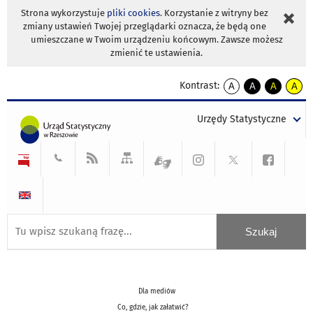
Strona wykorzystuje
pliki cookies
. Korzystanie z witryny bez
zmiany ustawień Twojej przeglądarki oznacza, że będą one
umieszczane w Twoim urządzeniu końcowym. Zawsze możesz
zmienić te ustawienia.
Kontrast:
A
A
A
A
kontrast
kontrast
kontrast
kontra
domyślny
biały
żółty
czarny
Urzędy Statystyczne
tekst
tekst
tekst
na
na
na
czarnym
czarnym
żółtym
Dla mediów
Co, gdzie, jak załatwić?