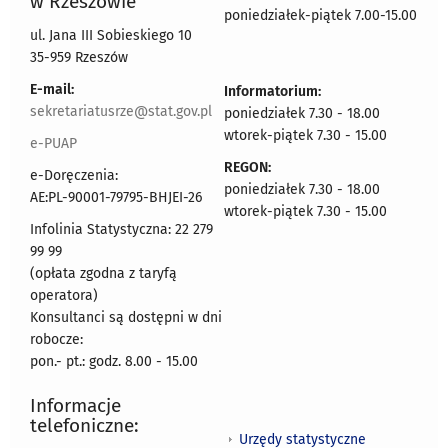
w Rzeszowie
poniedziałek-piątek 7.00-15.00
ul. Jana III Sobieskiego 10
35-959 Rzeszów
E-mail:
Informatorium:
sekretariatusrze@stat.gov.pl
poniedziałek 7.30 - 18.00
wtorek-piątek 7.30 - 15.00
e-PUAP
REGON:
e-Doręczenia:
poniedziałek 7.30 - 18.00
AE:PL-90001-79795-BHJEI-26
wtorek-piątek 7.30 - 15.00
Infolinia Statystyczna: 22 279
99 99
(opłata zgodna z taryfą
operatora)
Konsultanci są dostępni w dni
robocze:
pon.- pt.: godz. 8.00 - 15.00
Informacje
telefoniczne:
Urzędy statystyczne