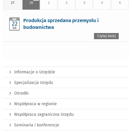
27
28
1
2
3
4
5
Produkcja sprzedana przemysłu i
22
budownictwa
lut
Czytaj dalej
Informacje o Urzędzie
Specjalizacja Urzędu
Ośrodki
Współpraca w regionie
Współpraca zagraniczna Urzędu
Seminaria i konferencje