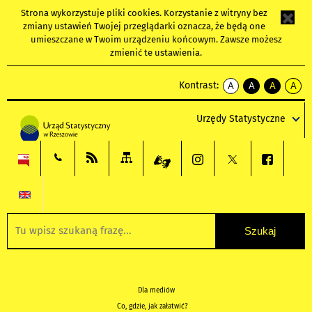
Strona wykorzystuje
pliki cookies
. Korzystanie z witryny bez
zmiany ustawień Twojej przeglądarki oznacza, że będą one
umieszczane w Twoim urządzeniu końcowym. Zawsze możesz
zmienić te ustawienia.
Kontrast:
A
A
A
A
kontrast
kontrast
kontrast
kontra
domyślny
biały
żółty
czarny
Urzędy Statystyczne
tekst
tekst
tekst
na
na
na
czarnym
czarnym
żółtym
Dla mediów
Co, gdzie, jak załatwić?