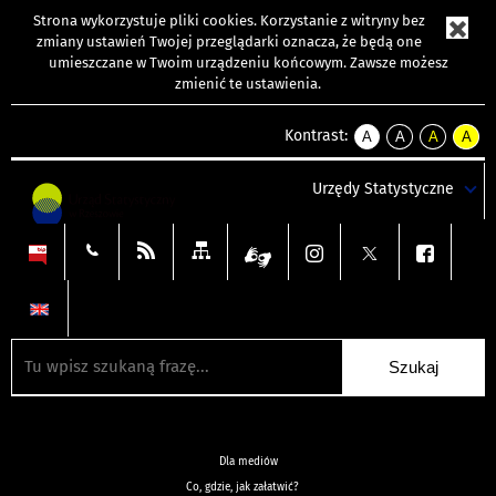
Strona wykorzystuje
pliki cookies
. Korzystanie z witryny bez
zmiany ustawień Twojej przeglądarki oznacza, że będą one
umieszczane w Twoim urządzeniu końcowym. Zawsze możesz
zmienić te ustawienia.
Kontrast:
A
A
A
A
kontrast
kontrast
kontrast
kontra
domyślny
biały
żółty
czarny
Urzędy Statystyczne
tekst
tekst
tekst
na
na
na
czarnym
czarnym
żółtym
Dla mediów
Co, gdzie, jak załatwić?