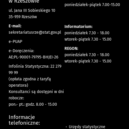
w Rzeszowie
poniedziałek-piątek 7.00-15.00
ul. Jana III Sobieskiego 10
35-959 Rzeszów
E-mail:
Informatorium:
sekretariatusrze@stat.gov.pl
poniedziałek 7.30 - 18.00
wtorek-piątek 7.30 - 15.00
e-PUAP
REGON:
e-Doręczenia:
poniedziałek 7.30 - 18.00
AE:PL-90001-79795-BHJEI-26
wtorek-piątek 7.30 - 15.00
Infolinia Statystyczna: 22 279
99 99
(opłata zgodna z taryfą
operatora)
Konsultanci są dostępni w dni
robocze:
pon.- pt.: godz. 8.00 - 15.00
Informacje
telefoniczne:
Urzędy statystyczne