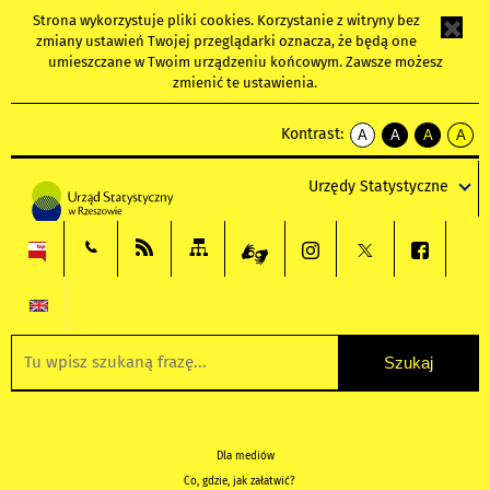
Strona wykorzystuje
pliki cookies
. Korzystanie z witryny bez
zmiany ustawień Twojej przeglądarki oznacza, że będą one
umieszczane w Twoim urządzeniu końcowym. Zawsze możesz
zmienić te ustawienia.
Kontrast:
A
A
A
A
kontrast
kontrast
kontrast
kontra
domyślny
biały
żółty
czarny
Urzędy Statystyczne
tekst
tekst
tekst
na
na
na
czarnym
czarnym
żółtym
Dla mediów
Co, gdzie, jak załatwić?