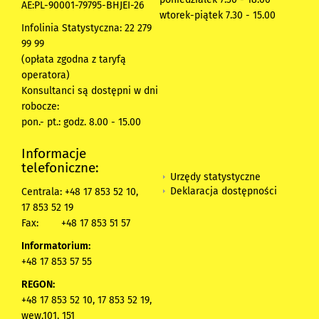
AE:PL-90001-79795-BHJEI-26
wtorek-piątek 7.30 - 15.00
Infolinia Statystyczna: 22 279
99 99
(opłata zgodna z taryfą
operatora)
Konsultanci są dostępni w dni
robocze:
pon.- pt.: godz. 8.00 - 15.00
Informacje
telefoniczne:
Urzędy statystyczne
Deklaracja dostępności
Centrala: +48 17 853 52 10,
17 853 52 19
Fax:
+48 17 853 51 57
Informatorium:
+48 17 853 57 55
REGON:
+48 17 853 52 10, 17 853 52 19,
wew.101, 151