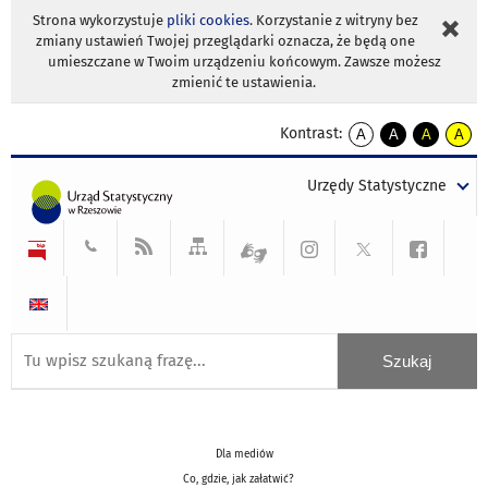
Strona wykorzystuje
pliki cookies
. Korzystanie z witryny bez
zmiany ustawień Twojej przeglądarki oznacza, że będą one
umieszczane w Twoim urządzeniu końcowym. Zawsze możesz
zmienić te ustawienia.
Kontrast:
A
A
A
A
kontrast
kontrast
kontrast
kontra
domyślny
biały
żółty
czarny
Urzędy Statystyczne
tekst
tekst
tekst
na
na
na
czarnym
czarnym
żółtym
Dla mediów
Co, gdzie, jak załatwić?