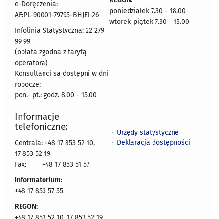
REGON:
e-Doręczenia:
poniedziałek 7.30 - 18.00
AE:PL-90001-79795-BHJEI-26
wtorek-piątek 7.30 - 15.00
Infolinia Statystyczna: 22 279
99 99
(opłata zgodna z taryfą
operatora)
Konsultanci są dostępni w dni
robocze:
pon.- pt.: godz. 8.00 - 15.00
Informacje
telefoniczne:
Urzędy statystyczne
Deklaracja dostępności
Centrala: +48 17 853 52 10,
17 853 52 19
Fax:
+48 17 853 51 57
Informatorium:
+48 17 853 57 55
REGON:
+48 17 853 52 10, 17 853 52 19,