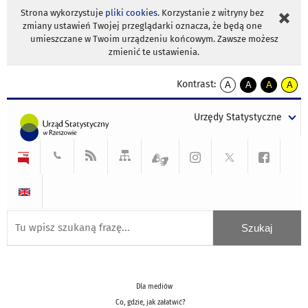
Strona wykorzystuje
pliki cookies
. Korzystanie z witryny bez
zmiany ustawień Twojej przeglądarki oznacza, że będą one
umieszczane w Twoim urządzeniu końcowym. Zawsze możesz
zmienić te ustawienia.
Kontrast:
A
A
A
A
kontrast
kontrast
kontrast
kontra
domyślny
biały
żółty
czarny
Urzędy Statystyczne
tekst
tekst
tekst
na
na
na
czarnym
czarnym
żółtym
Dla mediów
Co, gdzie, jak załatwić?