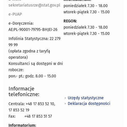
sekretariatusrze@stat.gov.pl
poniedziałek 7.30 - 18.00
wtorek-piątek 7.30 - 15.00
e-PUAP
REGON:
e-Doręczenia:
poniedziałek 7.30 - 18.00
AE:PL-90001-79795-BHJEI-26
wtorek-piątek 7.30 - 15.00
Infolinia Statystyczna: 22 279
99 99
(opłata zgodna z taryfą
operatora)
Konsultanci są dostępni w dni
robocze:
pon.- pt.: godz. 8.00 - 15.00
Informacje
telefoniczne:
Urzędy statystyczne
Deklaracja dostępności
Centrala: +48 17 853 52 10,
17 853 52 19
Fax:
+48 17 853 51 57
Informatorium: