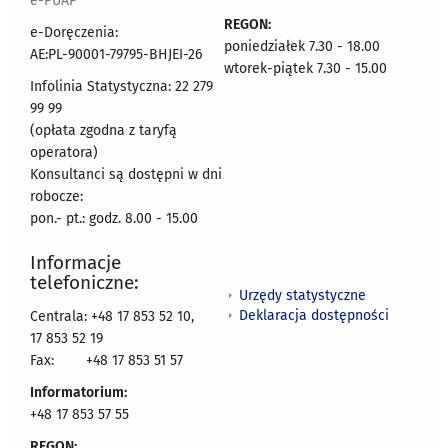
e-PUAP
REGON:
e-Doręczenia:
poniedziałek 7.30 - 18.00
AE:PL-90001-79795-BHJEI-26
wtorek-piątek 7.30 - 15.00
Infolinia Statystyczna: 22 279
99 99
(opłata zgodna z taryfą
operatora)
Konsultanci są dostępni w dni
robocze:
pon.- pt.: godz. 8.00 - 15.00
Informacje
telefoniczne:
Urzędy statystyczne
Deklaracja dostępności
Centrala: +48 17 853 52 10,
17 853 52 19
Fax:
+48 17 853 51 57
Informatorium:
+48 17 853 57 55
REGON: