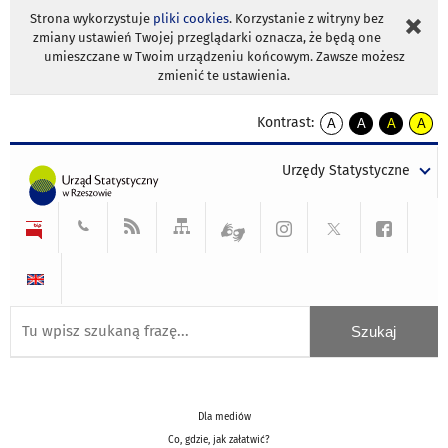
Strona wykorzystuje
pliki cookies
. Korzystanie z witryny bez
zmiany ustawień Twojej przeglądarki oznacza, że będą one
umieszczane w Twoim urządzeniu końcowym. Zawsze możesz
zmienić te ustawienia.
Kontrast:
A
A
A
A
kontrast
kontrast
kontrast
kontra
domyślny
biały
żółty
czarny
Urzędy Statystyczne
tekst
tekst
tekst
na
na
na
czarnym
czarnym
żółtym
Dla mediów
Co, gdzie, jak załatwić?