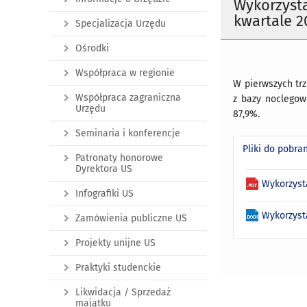
Wykorzyst
kwartale 2
Specjalizacja Urzędu
Ośrodki
Współpraca w regionie
W pierwszych trz
Współpraca zagraniczna
z bazy noclegow
Urzędu
87,9%.
Seminaria i konferencje
Pliki do pobra
Patronaty honorowe
Dyrektora US
Wykorzyst
Infografiki US
Wykorzyst
Zamówienia publiczne US
Projekty unijne US
Praktyki studenckie
Likwidacja / Sprzedaż
majątku