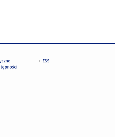
tyczne
ESS
stępności