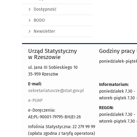
Dostępność
RODO
Newsletter
Urząd Statystyczny
Godziny pracy
w Rzeszowie
poniedziałek-piątek
ul. Jana III Sobieskiego 10
35-959 Rzeszów
E-mail:
Informatorium:
sekretariatusrze@stat.gov.pl
poniedziałek 7.30 -
wtorek-piątek 7.30 
e-PUAP
REGON:
e-Doręczenia:
poniedziałek 7.30 -
AE:PL-90001-79795-BHJEI-26
wtorek-piątek 7.30 
Infolinia Statystyczna: 22 279 99 99
(opłata zgodna z taryfą operatora)