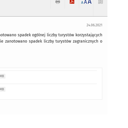
A
I
A
A
24.06.2021
notowano spadek ogólnej liczby turystów korzystających
nie zanotowano spadek liczby turystów zagranicznych o
 MB
 MB