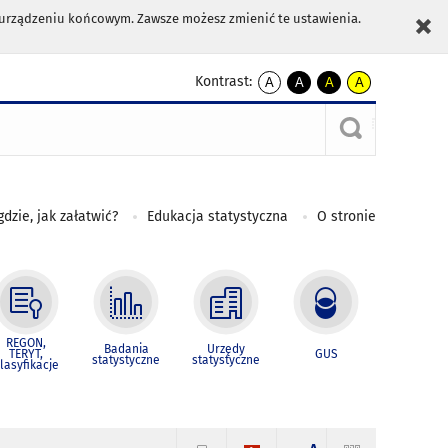
m urządzeniu końcowym. Zawsze możesz zmienić te ustawienia.
Kontrast:
A
A
A
A
kontrast
kontrast
kontrast
kontrast
domyślny
biały
żółty
czarny
tekst
tekst
tekst
na
na
na
czarnym
czarnym
żółtym
gdzie, jak załatwić?
Edukacja statystyczna
O stronie
REGON,
Badania
Urzędy
TERYT,
GUS
statystyczne
statystyczne
lasyfikacje